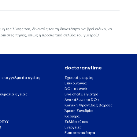
ή της λύσης του, δίνοντάς του τη δυνατότητα να βρεί ειδικό, να
ιόπιστες πηγές, όπως η προσωπική σελίδα του γιατρού/
doctoranytime
 ή επαγγελματία υγείας
Σχετικά με εμάς
Επικοινωνία
DO+ at work
ελματία υγείας
Live chat με γιατρό
Ανακάλυψε το DO+
Κλινική Φροντίδας Βάρους
Άμεση Συνεδρία
Καριέρα
ΕΟΠΥΥ
Σελίδα τύπου
Q
Ενέργειες
ς
Εμπιστευτικότητα