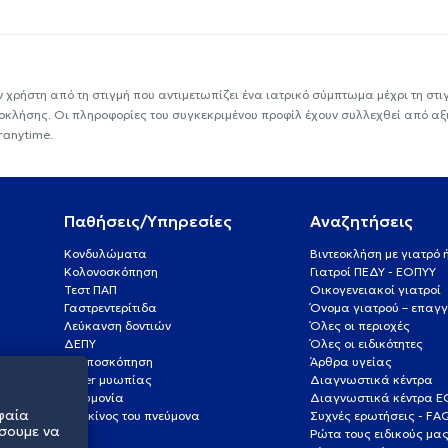
ν χρήστη από τη στιγμή που αντιμετωπίζει ένα ιατρικό σύμπτωμα μέχρι τη στιγμ
εοκλήσης. Οι πληροφορίες του συγκεκριμένου προφίλ έχουν συλλεχθεί από αξ
ranytime.
Παθήσεις/Υπηρεσίες
Αναζητήσεις
Κονδυλώματα
Βιντεοκλήση με γιατρό
Κολονοσκόπηση
Γιατροί ΠΕΔΥ - ΕΟΠΥΥ
Τεστ ΠΑΠ
Οικογενειακοί γιατροί
Γαστρεντερίτιδα
Όνομα γιατρού – επαγγ
Λεύκανση δοντιών
Όλες οι περιοχές
ΔΕΠΥ
Όλες οι ειδικότητες
Κολποσκόπηση
Άρθρα υγείας
Laser μυωπίας
Διαγνωστικά κέντρα
Πνευμονία
Διαγνωστικά κέντρα 
φαία
Καρκίνος του πνεύμονα
Συχνές ερωτήσεις - FA
σουμε να
Ρώτα τους ειδικούς μα