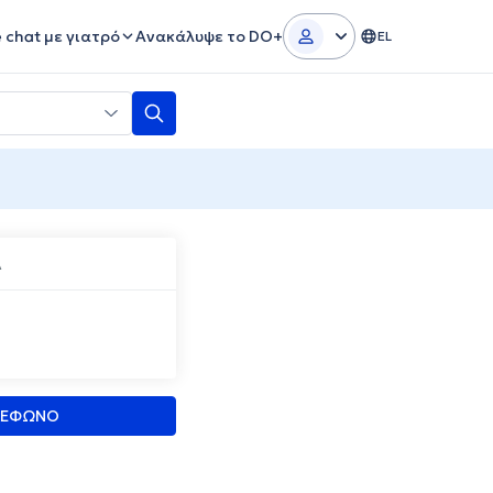
e chat με γιατρό
Ανακάλυψε το DO+
EL
Α
ΛΕΦΩΝΟ