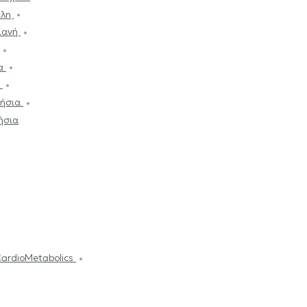
έλη
ιανή
να
ι
τήσια
ήσια
CardioMetabolics