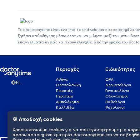
Το doctoranytime είναι ένα end-to-end solution που υποστηρίζει το
ζητήσει καθοδήγηση μέσω chat και να μιλήσει μαζί του μέσω βιντ
επαγγελματία υγείας και έχουν ελεγχθεί από την ομάδα του docto
Περιοχές
Ειδικότητες
Αθήνα
ΩΡΛ
EL
Θεσσαλονίκη
Δερματολόγοι
Πειραιάς
Γυναικολόγοι
Περιστέρι
Οδοντίατροι
Αμπελόκηποι
Παθολόγοι
Καλλιθέα
Ψυχολόγοι
Πάτρα
Οφθαλμίατροι
🍪 Αποδοχή cookies
Γλυφάδα
Ενδοκρινολόγοι
Νίκαια
Ουρολόγοι
Χρησιμοποιούμε cookies για να σου προσφέρουμε μια κορυ
Νέα Σμύρνη
Καρδιολόγοι
προσωποποιημένη εμπειρία doctoranytime και να σε βοηθή
βρεις εύκολα αυτό που ψάχνεις.