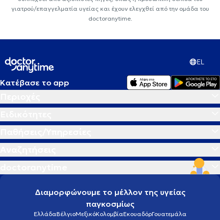
γιατρού/επαγγελματία υγείας και έχουν ελεγχθεί από την ομάδα του
doctoranytime.
EL
Κατέβασε το app
Περιοχές
Ειδικότητες
Παθήσεις/Υπηρεσίες
Αναζητήσεις
doctoranytime
Διαμορφώνουμε το μέλλον της υγείας
παγκοσμίως
Ελλάδα
Βέλγιο
Μεξικό
Κολομβία
Εκουαδόρ
Γουατεμάλα