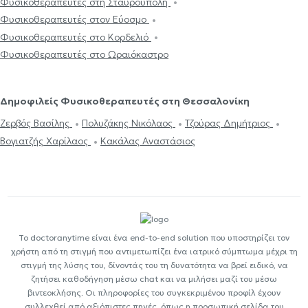
Φυσικοθεραπευτές στη Σταυρούπολη
Φυσικοθεραπευτές στον Εύοσμο
Φυσικοθεραπευτές στο Κορδελιό
Φυσικοθεραπευτές στο Ωραιόκαστρο
Δημοφιλείς Φυσικοθεραπευτές στη Θεσσαλονίκη
Ζερβός Βασίλης
Πολυζάκης Νικόλαος
Τζούρας Δημήτριος
Βογιατζής Χαρίλαος
Κακάλας Αναστάσιος
Το doctoranytime είναι ένα end-to-end solution που υποστηρίζει τον
χρήστη από τη στιγμή που αντιμετωπίζει ένα ιατρικό σύμπτωμα μέχρι τη
στιγμή της λύσης του, δίνοντάς του τη δυνατότητα να βρεί ειδικό, να
ζητήσει καθοδήγηση μέσω chat και να μιλήσει μαζί του μέσω
βιντεοκλήσης. Οι πληροφορίες του συγκεκριμένου προφίλ έχουν
συλλεχθεί από αξιόπιστες πηγές, όπως η προσωπική σελίδα του