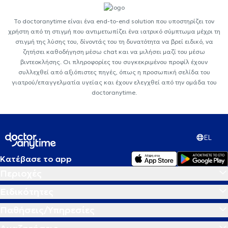
Το doctoranytime είναι ένα end-to-end solution που υποστηρίζει τον
χρήστη από τη στιγμή που αντιμετωπίζει ένα ιατρικό σύμπτωμα μέχρι τη
στιγμή της λύσης του, δίνοντάς του τη δυνατότητα να βρεί ειδικό, να
ζητήσει καθοδήγηση μέσω chat και να μιλήσει μαζί του μέσω
βιντεοκλήσης. Οι πληροφορίες του συγκεκριμένου προφίλ έχουν
συλλεχθεί από αξιόπιστες πηγές, όπως η προσωπική σελίδα του
γιατρού/επαγγελματία υγείας και έχουν ελεγχθεί από την ομάδα του
doctoranytime.
EL
Κατέβασε το app
Περιοχές
Ειδικότητες
Παθήσεις/Υπηρεσίες