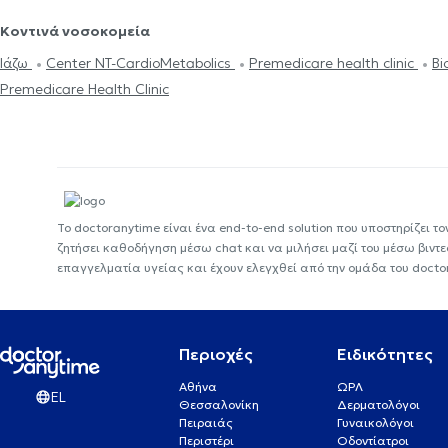
Κοντινά νοσοκομεία
Ιάζω
Center NT-CardioMetabolics
Premedicare health clinic
Bi
Premedicare Health Clinic
Το doctoranytime είναι ένα end-to-end solution που υποστηρίζει το
ζητήσει καθοδήγηση μέσω chat και να μιλήσει μαζί του μέσω βιντ
επαγγελματία υγείας και έχουν ελεγχθεί από την ομάδα του docto
Περιοχές
Ειδικότητες
Αθήνα
ΩΡΛ
EL
Θεσσαλονίκη
Δερματολόγοι
Πειραιάς
Γυναικολόγοι
Περιστέρι
Οδοντίατροι