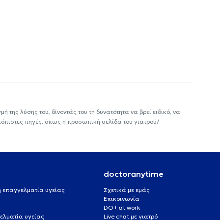
ή της λύσης του, δίνοντάς του τη δυνατότητα να βρεί ειδικό, να
ιόπιστες πηγές, όπως η προσωπική σελίδα του γιατρού/
doctoranytime
 ή επαγγελματία υγείας
Σχετικά με εμάς
Επικοινωνία
DO+ at work
ελματία υγείας
Live chat με γιατρό