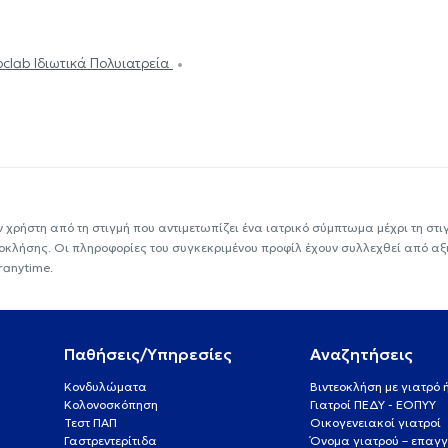
oclab Ιδιωτικά Πολυιατρεία
ν χρήστη από τη στιγμή που αντιμετωπίζει ένα ιατρικό σύμπτωμα μέχρι τη στιγμ
εοκλήσης. Οι πληροφορίες του συγκεκριμένου προφίλ έχουν συλλεχθεί από αξ
ranytime.
Παθήσεις/Υπηρεσίες
Αναζητήσεις
Κονδυλώματα
Βιντεοκλήση με γιατρό
Κολονοσκόπηση
Γιατροί ΠΕΔΥ - ΕΟΠΥΥ
Τεστ ΠΑΠ
Οικογενειακοί γιατροί
Γαστρεντερίτιδα
Όνομα γιατρού – επαγγ