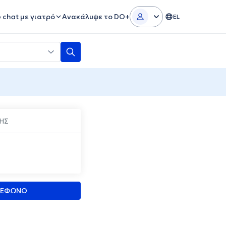
e chat με γιατρό
Ανακάλυψε το DO+
EL
ΗΣ
ΛΕΦΩΝΟ