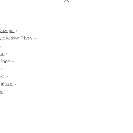
 Φάληρο
γιο Ιωάννη Ρέντη
έα
άληρο
άκι
ημήτριο
λη