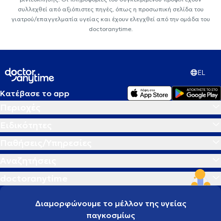
συλλεχθεί από αξιόπιστες πηγές, όπως η προσωπική σελίδα του
γιατρού/επαγγελματία υγείας και έχουν ελεγχθεί από την ομάδα του
doctoranytime.
EL
Κατέβασε το app
Περιοχές
Ειδικότητες
Παθήσεις/Υπηρεσίες
Αναζητήσεις
doctoranytime
Διαμορφώνουμε το μέλλον της υγείας
παγκοσμίως