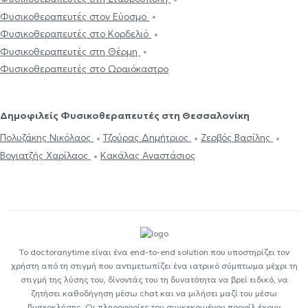
Φυσικοθεραπευτές στον Εύοσμο
Φυσικοθεραπευτές στο Κορδελιό
Φυσικοθεραπευτές στη Θέρμη
Φυσικοθεραπευτές στο Ωραιόκαστρο
Δημοφιλείς Φυσικοθεραπευτές στη Θεσσαλονίκη
Πολυζάκης Νικόλαος
Τζούρας Δημήτριος
Ζερβός Βασίλης
Βογιατζής Χαρίλαος
Κακάλας Αναστάσιος
Το doctoranytime είναι ένα end-to-end solution που υποστηρίζει τον
χρήστη από τη στιγμή που αντιμετωπίζει ένα ιατρικό σύμπτωμα μέχρι τη
στιγμή της λύσης του, δίνοντάς του τη δυνατότητα να βρεί ειδικό, να
ζητήσει καθοδήγηση μέσω chat και να μιλήσει μαζί του μέσω
βιντεοκλήσης. Οι πληροφορίες του συγκεκριμένου προφίλ έχουν