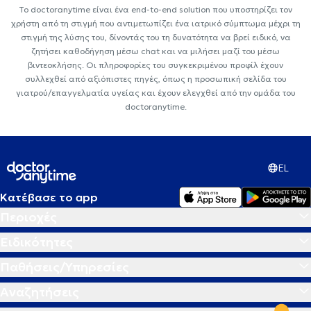
Το doctoranytime είναι ένα end-to-end solution που υποστηρίζει τον
χρήστη από τη στιγμή που αντιμετωπίζει ένα ιατρικό σύμπτωμα μέχρι τη
στιγμή της λύσης του, δίνοντάς του τη δυνατότητα να βρεί ειδικό, να
ζητήσει καθοδήγηση μέσω chat και να μιλήσει μαζί του μέσω
βιντεοκλήσης. Οι πληροφορίες του συγκεκριμένου προφίλ έχουν
συλλεχθεί από αξιόπιστες πηγές, όπως η προσωπική σελίδα του
γιατρού/επαγγελματία υγείας και έχουν ελεγχθεί από την ομάδα του
doctoranytime.
EL
Κατέβασε το app
Περιοχές
Ειδικότητες
Παθήσεις/Υπηρεσίες
Αναζητήσεις