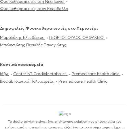
Φυσικοθεραπευτές στη Νέα Ιωνία
Φυσικοθεραπευτές στον Κορυδαλλό
Δημοφιλείς Φυσικοθεραπευτές στο Περιστέρι
Μαμαλάκης Ελευθέριος
ΓΕΩΡΓΟΠΟΥΛΟΣ ΟΡΘΑΚΕΙΟ
Μπελεσιώτης Περικλής Παναγιώτης
Κοντινά νοσοκομεία
Ιάζω
Center NT-CardioMetabolics
Premedicare health clinic
Bioclab Ιδιωτικά Πολυιατρεία
Premedicare Health Clinic
Το doctoranytime είναι ένα end-to-end solution που υποστηρίζει τον
χρήστη από τη στιγμή που αντιμετωπίζει ένα ιατρικό σύμπτωμα μέχρι τη