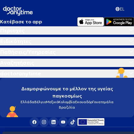
EL
Κατέβασε το app
Περιοχές
Ειδικότητες
Παθήσεις/Υπηρεσίες
Αναζητήσεις
doctoranytime
Διαμορφώνουμε το μέλλον της υγείας
παγκοσμίως
Ελλάδα
Βέλγιο
Μεξικό
Κολομβία
Εκουαδόρ
Γουατεμάλα
Βραζιλία
Οροι χρήσης
Cookies
Πολιτική προστασίας προσωπικού απορρήτου