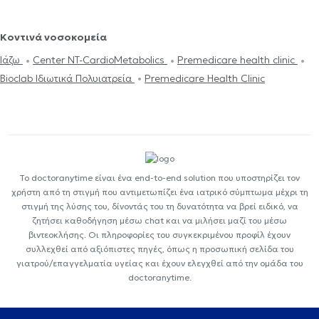
Κοντινά νοσοκομεία
Ιάζω
Center NT-CardioMetabolics
Premedicare health clinic
Bioclab Ιδιωτικά Πολυιατρεία
Premedicare Health Clinic
Το doctoranytime είναι ένα end-to-end solution που υποστηρίζει τον
χρήστη από τη στιγμή που αντιμετωπίζει ένα ιατρικό σύμπτωμα μέχρι τη
στιγμή της λύσης του, δίνοντάς του τη δυνατότητα να βρεί ειδικό, να
ζητήσει καθοδήγηση μέσω chat και να μιλήσει μαζί του μέσω
βιντεοκλήσης. Οι πληροφορίες του συγκεκριμένου προφίλ έχουν
συλλεχθεί από αξιόπιστες πηγές, όπως η προσωπική σελίδα του
γιατρού/επαγγελματία υγείας και έχουν ελεγχθεί από την ομάδα του
doctoranytime.