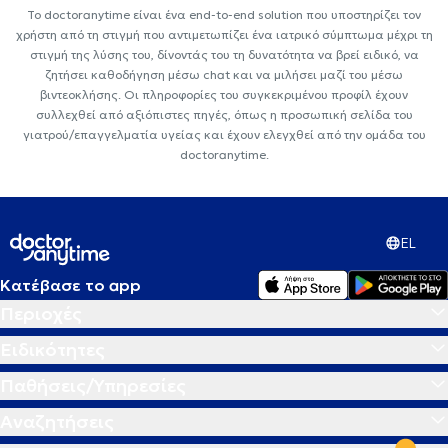
Το doctoranytime είναι ένα end-to-end solution που υποστηρίζει τον
χρήστη από τη στιγμή που αντιμετωπίζει ένα ιατρικό σύμπτωμα μέχρι τη
στιγμή της λύσης του, δίνοντάς του τη δυνατότητα να βρεί ειδικό, να
ζητήσει καθοδήγηση μέσω chat και να μιλήσει μαζί του μέσω
βιντεοκλήσης. Οι πληροφορίες του συγκεκριμένου προφίλ έχουν
συλλεχθεί από αξιόπιστες πηγές, όπως η προσωπική σελίδα του
γιατρού/επαγγελματία υγείας και έχουν ελεγχθεί από την ομάδα του
doctoranytime.
EL
Κατέβασε το app
Περιοχές
Ειδικότητες
Παθήσεις/Υπηρεσίες
Αναζητήσεις