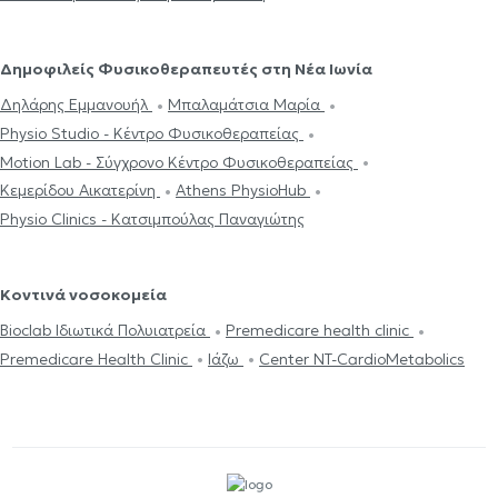
Δημοφιλείς Φυσικοθεραπευτές στη Νέα Ιωνία
Δηλάρης Εμμανουήλ
Μπαλαμάτσια Μαρία
Physio Studio - Κέντρο Φυσικοθεραπείας
Motion Lab - Σύγχρονο Κέντρο Φυσικοθεραπείας
Κεμερίδου Αικατερίνη
Athens PhysioHub
Physio Clinics - Κατσιμπούλας Παναγιώτης
Κοντινά νοσοκομεία
Bioclab Ιδιωτικά Πολυιατρεία
Premedicare health clinic
Premedicare Health Clinic
Ιάζω
Center NT-CardioMetabolics