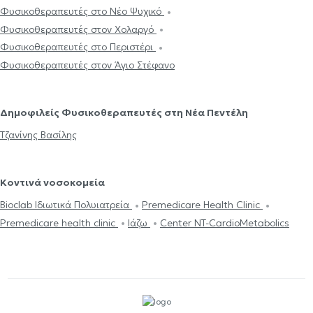
Φυσικοθεραπευτές στο Νέο Ψυχικό
Φυσικοθεραπευτές στον Χολαργό
Φυσικοθεραπευτές στο Περιστέρι
Φυσικοθεραπευτές στον Άγιο Στέφανο
Δημοφιλείς Φυσικοθεραπευτές στη Νέα Πεντέλη
Τζανίνης Βασίλης
Κοντινά νοσοκομεία
Bioclab Ιδιωτικά Πολυιατρεία
Premedicare Health Clinic
Premedicare health clinic
Ιάζω
Center NT-CardioMetabolics