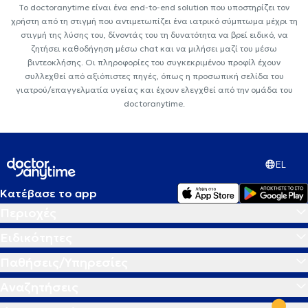
Το doctoranytime είναι ένα end-to-end solution που υποστηρίζει τον
χρήστη από τη στιγμή που αντιμετωπίζει ένα ιατρικό σύμπτωμα μέχρι τη
στιγμή της λύσης του, δίνοντάς του τη δυνατότητα να βρεί ειδικό, να
ζητήσει καθοδήγηση μέσω chat και να μιλήσει μαζί του μέσω
βιντεοκλήσης. Οι πληροφορίες του συγκεκριμένου προφίλ έχουν
συλλεχθεί από αξιόπιστες πηγές, όπως η προσωπική σελίδα του
γιατρού/επαγγελματία υγείας και έχουν ελεγχθεί από την ομάδα του
doctoranytime.
EL
Κατέβασε το app
Περιοχές
Ειδικότητες
Παθήσεις/Υπηρεσίες
Αναζητήσεις