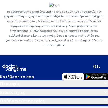
Το doctoranytime είναι ένα end-to-end solution που υποστηρίζει τον
χρήστη από τη στιγμή που αντιμετωπίζει ένα ιατρικό σύμπτωμα μέχρι τη
στιγμή της λύσης του, δίνοντάς του τη δυνατότητα να βρεί ειδικό, να
ζητήσει καθοδήγηση μέσω chat και να μιλήσει μαζί του μέσω
βιντεοκλήσης. Οι πληροφορίες του συγκεκριμένου προφίλ έχουν
συλλεχθεί από αξιόπιστες πηγές, όπως η προσωπική σελίδα του
γιατρού/επαγγελματία υγείας και έχουν ελεγχθεί από την ομάδα του
doctoranytime.
EL
Κατέβασε το app
Περιοχές
Ειδικότητες
Παθήσεις/Υπηρεσίες