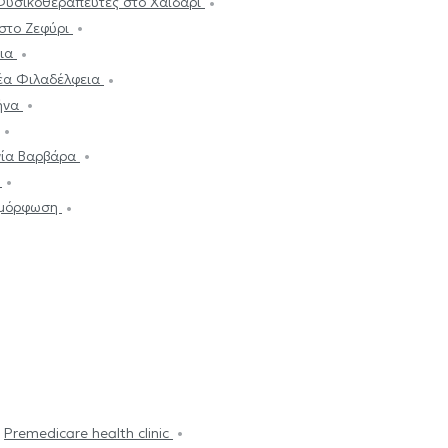
Φυσικοθεραπευτές στο Χαϊδάρι
στο Ζεφύρι
σια
έα Φιλαδέλφεια
ήνα
γία Βαρβάρα
ι
αμόρφωση
Premedicare health clinic