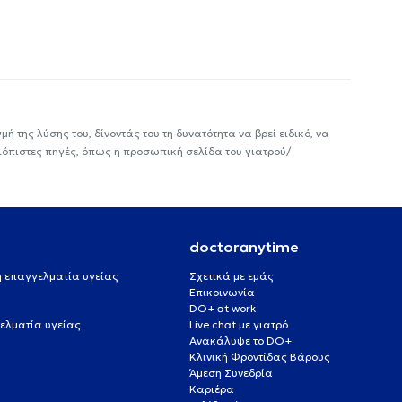
ή της λύσης του, δίνοντάς του τη δυνατότητα να βρεί ειδικό, να
ιόπιστες πηγές, όπως η προσωπική σελίδα του γιατρού/
doctoranytime
 ή επαγγελματία υγείας
Σχετικά με εμάς
Επικοινωνία
DO+ at work
ελματία υγείας
Live chat με γιατρό
Ανακάλυψε το DO+
Κλινική Φροντίδας Βάρους
Άμεση Συνεδρία
Καριέρα