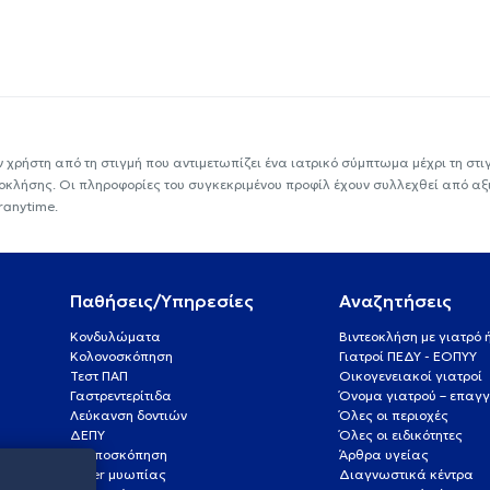
ν χρήστη από τη στιγμή που αντιμετωπίζει ένα ιατρικό σύμπτωμα μέχρι τη στιγμ
εοκλήσης. Οι πληροφορίες του συγκεκριμένου προφίλ έχουν συλλεχθεί από αξ
ranytime.
Παθήσεις/Υπηρεσίες
Αναζητήσεις
Κονδυλώματα
Βιντεοκλήση με γιατρό
Κολονοσκόπηση
Γιατροί ΠΕΔΥ - ΕΟΠΥΥ
Τεστ ΠΑΠ
Οικογενειακοί γιατροί
Γαστρεντερίτιδα
Όνομα γιατρού – επαγγ
Λεύκανση δοντιών
Όλες οι περιοχές
ΔΕΠΥ
Όλες οι ειδικότητες
Κολποσκόπηση
Άρθρα υγείας
Laser μυωπίας
Διαγνωστικά κέντρα