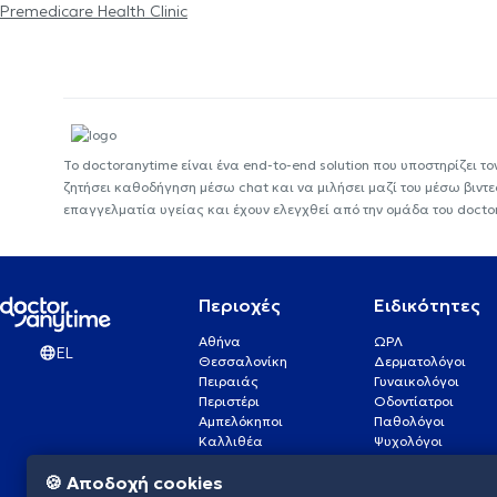
Premedicare Health Clinic
Το doctoranytime είναι ένα end-to-end solution που υποστηρίζει το
ζητήσει καθοδήγηση μέσω chat και να μιλήσει μαζί του μέσω βιντ
επαγγελματία υγείας και έχουν ελεγχθεί από την ομάδα του docto
Περιοχές
Ειδικότητες
Αθήνα
ΩΡΛ
EL
Θεσσαλονίκη
Δερματολόγοι
Πειραιάς
Γυναικολόγοι
Περιστέρι
Οδοντίατροι
Αμπελόκηποι
Παθολόγοι
Καλλιθέα
Ψυχολόγοι
Πάτρα
Οφθαλμίατροι
🍪 Αποδοχή cookies
Γλυφάδα
Ενδοκρινολόγοι