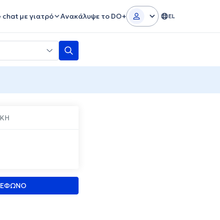
e chat με γιατρό
Ανακάλυψε το DO+
EL
ΚΗ
ΛΕΦΩΝΟ