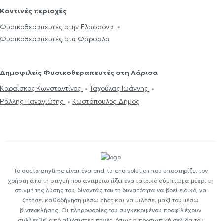
Κοντινές περιοχές
Φυσικοθεραπευτές στην Ελασσόνα
Φυσικοθεραπευτές στα Φάρσαλα
Δημοφιλείς Φυσικοθεραπευτές στη Λάρισα
Καραϊσκος Κωνσταντίνος
Ταχούλας Ιωάννης
Ράλλης Παναγιώτης
Κωστόπουλος Δήμος
Το doctoranytime είναι ένα end-to-end solution που υποστηρίζει τον
χρήστη από τη στιγμή που αντιμετωπίζει ένα ιατρικό σύμπτωμα μέχρι τη
στιγμή της λύσης του, δίνοντάς του τη δυνατότητα να βρεί ειδικό, να
ζητήσει καθοδήγηση μέσω chat και να μιλήσει μαζί του μέσω
βιντεοκλήσης. Οι πληροφορίες του συγκεκριμένου προφίλ έχουν
συλλεχθεί από αξιόπιστες πηγές, όπως η προσωπική σελίδα του