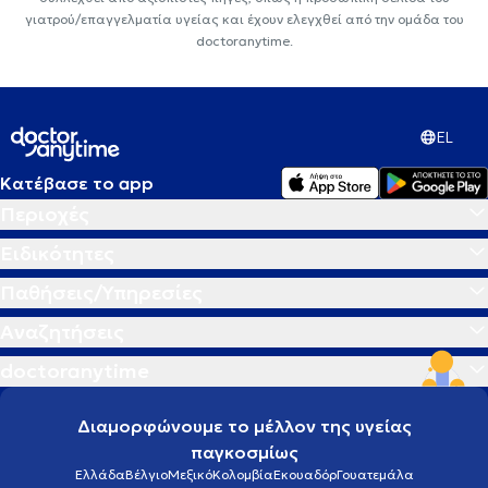
γιατρού/επαγγελματία υγείας και έχουν ελεγχθεί από την ομάδα του
doctoranytime.
EL
Κατέβασε το app
Περιοχές
Ειδικότητες
Παθήσεις/Υπηρεσίες
Αναζητήσεις
doctoranytime
Διαμορφώνουμε το μέλλον της υγείας
παγκοσμίως
Ελλάδα
Βέλγιο
Μεξικό
Κολομβία
Εκουαδόρ
Γουατεμάλα