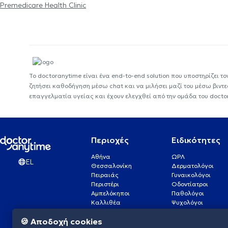
Premedicare Health Clinic
Το doctoranytime είναι ένα end-to-end solution που υποστηρίζει το
ζητήσει καθοδήγηση μέσω chat και να μιλήσει μαζί του μέσω βιντ
επαγγελματία υγείας και έχουν ελεγχθεί από την ομάδα του docto
Περιοχές
Ειδικότητες
Αθήνα
ΩΡΛ
EL
Θεσσαλονίκη
Δερματολόγοι
Πειραιάς
Γυναικολόγοι
Περιστέρι
Οδοντίατροι
Αμπελόκηποι
Παθολόγοι
Καλλιθέα
Ψυχολόγοι
Πάτρα
Οφθαλμίατροι
🍪 Αποδοχή cookies
Γλυφάδα
Ενδοκρινολόγοι