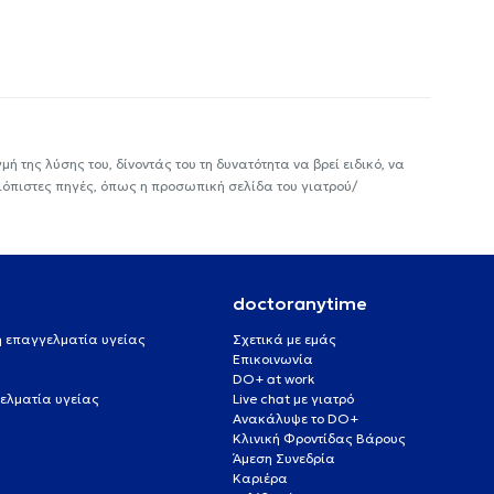
ή της λύσης του, δίνοντάς του τη δυνατότητα να βρεί ειδικό, να
ιόπιστες πηγές, όπως η προσωπική σελίδα του γιατρού/
doctoranytime
 ή επαγγελματία υγείας
Σχετικά με εμάς
Επικοινωνία
DO+ at work
ελματία υγείας
Live chat με γιατρό
Ανακάλυψε το DO+
Κλινική Φροντίδας Βάρους
Άμεση Συνεδρία
Καριέρα