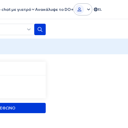
e chat με γιατρό
Ανακάλυψε το DO+
EL
ΛΕΦΩΝΟ