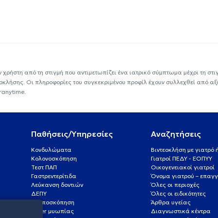
ν χρήστη από τη στιγμή που αντιμετωπίζει ένα ιατρικό σύμπτωμα μέχρι τη στιγμ
εοκλήσης. Οι πληροφορίες του συγκεκριμένου προφίλ έχουν συλλεχθεί από αξ
ranytime.
Παθήσεις/Υπηρεσίες
Αναζητήσεις
Κονδυλώματα
Βιντεοκλήση με γιατρό
Κολονοσκόπηση
Γιατροί ΠΕΔΥ - ΕΟΠΥΥ
Τεστ ΠΑΠ
Οικογενειακοί γιατροί
Γαστρεντερίτιδα
Όνομα γιατρού – επαγγ
Λεύκανση δοντιών
Όλες οι περιοχές
ΔΕΠΥ
Όλες οι ειδικότητες
Κολποσκόπηση
Άρθρα υγείας
Laser μυωπίας
Διαγνωστικά κέντρα