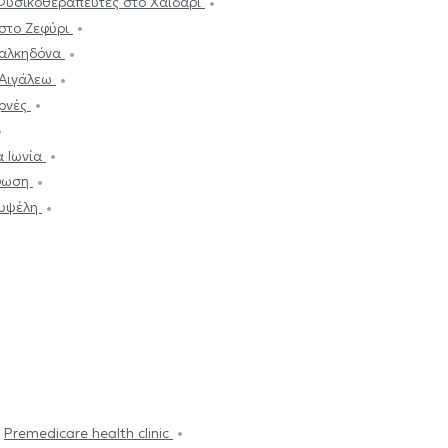
Φυσικοθεραπευτές στο Χαϊδάρι
στο Ζεφύρι
Χαλκηδόνα
 Αιγάλεω
αρνές
α Ιωνία
ρφωση
Κυψέλη
Premedicare health clinic