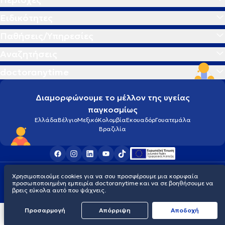
Ειδικότητες
Παθήσεις/Υπηρεσίες
Αναζητήσεις
doctoranytime
Διαμορφώνουμε το μέλλον της υγείας
παγκοσμίως
Ελλάδα
Βέλγιο
Μεξικό
Κολομβία
Εκουαδόρ
Γουατεμάλα
Βραζιλία
Οροι χρήσης
Cookies
Πολιτική προστασίας προσωπικού απορρήτου
Χρησιμοποιούμε cookies για να σου προσφέρουμε μια κορυφαία
© 2026 doctoranytime
προσωποποιημένη εμπειρία doctoranytime και να σε βοηθήσουμε να
βρεις εύκολα αυτό που ψάχνεις.
Προσαρμογή
Απόρριψη
Aποδοχή