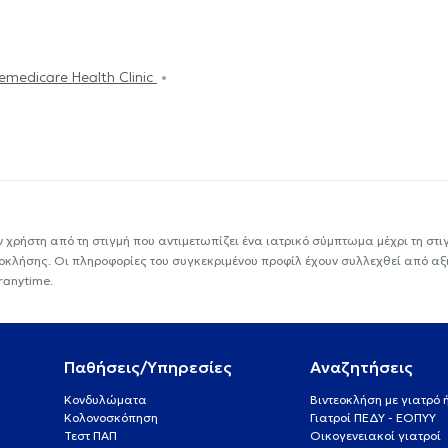
emedicare Health Clinic
ν χρήστη από τη στιγμή που αντιμετωπίζει ένα ιατρικό σύμπτωμα μέχρι τη στιγμ
εοκλήσης. Οι πληροφορίες του συγκεκριμένου προφίλ έχουν συλλεχθεί από αξ
ranytime.
Παθήσεις/Υπηρεσίες
Αναζητήσεις
Κονδυλώματα
Βιντεοκλήση με γιατρό
Κολονοσκόπηση
Γιατροί ΠΕΔΥ - ΕΟΠΥΥ
Τεστ ΠΑΠ
Οικογενειακοί γιατροί