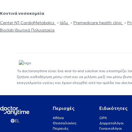
Κοντινά νοσοκομεία
Center NT-CardioMetabolics
Ιάζω
Premedicare health clinic
Pr
Bioclab Ιδιωτικά Πολυιατρεία
Το doctoranytime είναι ένα end-to-end solution που υποστηρίζει το
ζητήσει καθοδήγηση μέσω chat και να μιλήσει μαζί του μέσω βιντ
επαγγελματία υγείας και έχουν ελεγχθεί από την ομάδα του docto
Περιοχές
Ειδικότητες
Αθήνα
ΩΡΛ
EL
Θεσσαλονίκη
Δερματολόγοι
Πειραιάς
Γυναικολόγοι