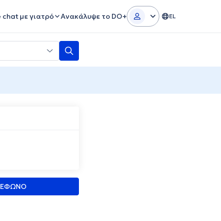
e chat με γιατρό
Ανακάλυψε το DO+
EL
ΛΕΦΩΝΟ