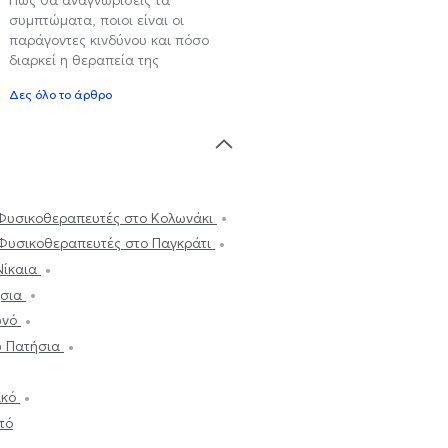
συμπτώματα, ποιοι είναι οι
παράγοντες κινδύνου και πόσο
διαρκεί η θεραπεία της
Δες όλο το άρθρο
Φυσικοθεραπευτές στο Κολωνάκι
Φυσικοθεραπευτές στο Παγκράτι
Νίκαια
ήσια
ωνό
ω Πατήσια
ικό
τό