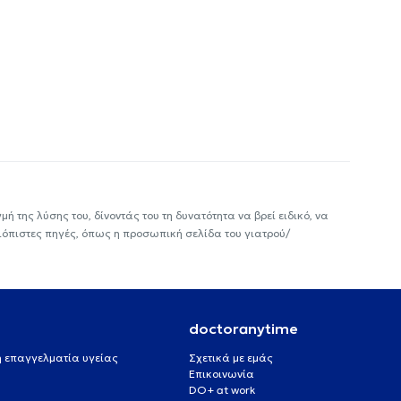
ή της λύσης του, δίνοντάς του τη δυνατότητα να βρεί ειδικό, να
ιόπιστες πηγές, όπως η προσωπική σελίδα του γιατρού/
doctoranytime
 ή επαγγελματία υγείας
Σχετικά με εμάς
Επικοινωνία
DO+ at work