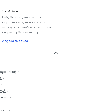
Σκολίωση
Πώς θα αναγνωρίσεις τα
συμπτώματα, ποιοι είναι οι
παράγοντες κινδύνου και πόσο
διαρκεί η θεραπεία της
Δες όλο το άρθρο
 Παρασκευή
ια
αργό
φισιά
ντέλη