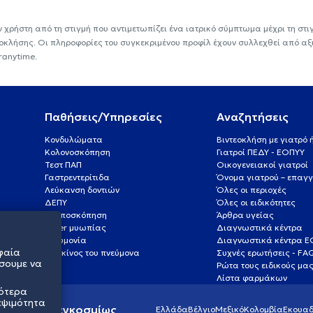
ν χρήστη από τη στιγμή που αντιμετωπίζει ένα ιατρικό σύμπτωμα μέχρι τη στιγμ
εοκλήσης. Οι πληροφορίες του συγκεκριμένου προφίλ έχουν συλλεχθεί από αξ
ranytime.
Παθήσεις/Υπηρεσίες
Αναζητήσεις
Κονδυλώματα
Βιντεοκλήση με γιατρό
Κολονοσκόπηση
Γιατροί ΠΕΔΥ - ΕΟΠΥΥ
Τεστ ΠΑΠ
Οικογενειακοί γιατροί
Γαστρεντερίτιδα
Όνομα γιατρού – επαγγ
Λεύκανση δοντιών
Όλες οι περιοχές
ΔΕΠΥ
Όλες οι ειδικότητες
Κολποσκόπηση
Άρθρα υγείας
Laser μυωπίας
Διαγνωστικά κέντρα
Πνευμονία
Διαγνωστικά κέντρα 
φαία
Καρκίνος του πνεύμονα
Συχνές ερωτήσεις - FA
σουμε να
Ρώτα τους ειδικούς μα
Λίστα φαρμάκων
σότερα
εψιμότητα
ς υγείας παγκοσμίως
Ελλάδα
Βέλγιο
Μεξικό
Κολομβία
Εκουαδ