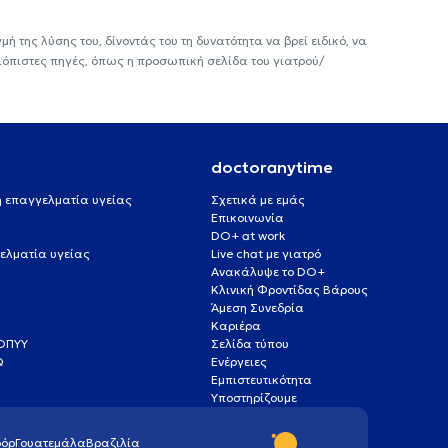
ή της λύσης του, δίνοντάς του τη δυνατότητα να βρεί ειδικό, να
ιόπιστες πηγές, όπως η προσωπική σελίδα του γιατρού/
doctoranytime
 ή επαγγελματία υγείας
Σχετικά με εμάς
Επικοινωνία
DO+ at work
ελματία υγείας
Live chat με γιατρό
Ανακάλυψε το DO+
Κλινική Φροντίδας Βάρους
Άμεση Συνεδρία
Καριέρα
ΕΟΠΥΥ
Σελίδα τύπου
Q
Ενέργειες
ς
Εμπιστευτικότητα
Υποστηρίζουμε
όρ
Γουατεμάλα
Βραζιλία