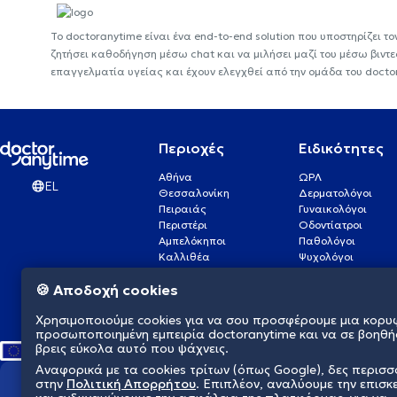
Το doctoranytime είναι ένα end-to-end solution που υποστηρίζει το
ζητήσει καθοδήγηση μέσω chat και να μιλήσει μαζί του μέσω βιντ
επαγγελματία υγείας και έχουν ελεγχθεί από την ομάδα του docto
Περιοχές
Ειδικότητες
Αθήνα
ΩΡΛ
EL
Θεσσαλονίκη
Δερματολόγοι
Πειραιάς
Γυναικολόγοι
Περιστέρι
Οδοντίατροι
Αμπελόκηποι
Παθολόγοι
Καλλιθέα
Ψυχολόγοι
Πάτρα
Οφθαλμίατροι
🍪 Αποδοχή cookies
Γλυφάδα
Ενδοκρινολόγοι
Νίκαια
Ουρολόγοι
Χρησιμοποιούμε cookies για να σου προσφέρουμε μια κορυ
Νέα Σμύρνη
Καρδιολόγοι
προσωποποιημένη εμπειρία doctoranytime και να σε βοηθή
βρεις εύκολα αυτό που ψάχνεις.
Αναφορικά με τα cookies τρίτων (όπως Google), δες περισ
στην
Πολιτική Απορρήτου
. Επιπλέον, αναλύουμε την επισκ
Διαμορφώνουμε το μέλλον τη