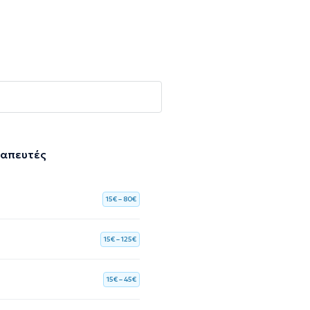
ραπευτές
15€ – 80€
15€ – 125€
15€ – 45€