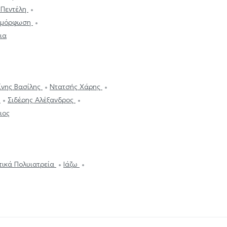
 Πεντέλη
ταμόρφωση
ια
ίνης Βασίλης
Ντατσής Χάρης
ά
Σιδέρης Αλέξανδρος
ιος
ωτικά Πολυιατρεία
Ιάζω