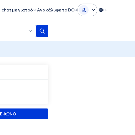
e chat με γιατρό
Ανακάλυψε το DO+
EL
ΛΕΦΩΝΟ