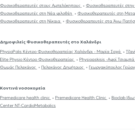
Φυσικοθεραπευτές στους Αμπελόκηπους
Φυσικοθεραπευτές στην
Φυσικοθεραπευτές στη Νέα φιλοθέη
Φυσικοθεραπευτές στη Με
Φυσικοθεραπευτές στη Νίκαια
Φυσικοθεραπευτές στα Άνω Πατήσ
Δημοφιλείς Φυσικοθεραπευτές στο Χαλάνδρι
PhysioPolis Κέντρο Φυσικοθεραπείας Χαλάνδρι - Μαρία Σαχά
Τζαν
Elite Physio Κέντρο Φυσικοθεραπείας
Physioaskisis -Αφοί Τσιαμπ
Θωμάς Πελεκάνος
Πελεκάνος Δημήτριος
Γεωργακόπουλος Γεώργ
Κοντινά νοσοκομεία
Premedicare health clinic
Premedicare Health Clinic
Bioclab Ιδι
Center NT-CardioMetabolics