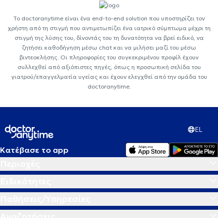
Το doctoranytime είναι ένα end-to-end solution που υποστηρίζει τον
χρήστη από τη στιγμή που αντιμετωπίζει ένα ιατρικό σύμπτωμα μέχρι τη
στιγμή της λύσης του, δίνοντάς του τη δυνατότητα να βρεί ειδικό, να
ζητήσει καθοδήγηση μέσω chat και να μιλήσει μαζί του μέσω
βιντεοκλήσης. Οι πληροφορίες του συγκεκριμένου προφίλ έχουν
συλλεχθεί από αξιόπιστες πηγές, όπως η προσωπική σελίδα του
γιατρού/επαγγελματία υγείας και έχουν ελεγχθεί από την ομάδα του
doctoranytime.
EL
Κατέβασε το app
Περιοχές
Ειδικότητες
Παθήσεις/Υπηρεσίες
Αναζητήσεις