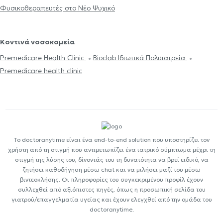
Φυσικοθεραπευτές στο Νέο Ψυχικό
Κοντινά νοσοκομεία
Premedicare Health Clinic
Bioclab Ιδιωτικά Πολυιατρεία
Premedicare health clinic
Το doctoranytime είναι ένα end-to-end solution που υποστηρίζει τον
χρήστη από τη στιγμή που αντιμετωπίζει ένα ιατρικό σύμπτωμα μέχρι τη
στιγμή της λύσης του, δίνοντάς του τη δυνατότητα να βρεί ειδικό, να
ζητήσει καθοδήγηση μέσω chat και να μιλήσει μαζί του μέσω
βιντεοκλήσης. Οι πληροφορίες του συγκεκριμένου προφίλ έχουν
συλλεχθεί από αξιόπιστες πηγές, όπως η προσωπική σελίδα του
γιατρού/επαγγελματία υγείας και έχουν ελεγχθεί από την ομάδα του
doctoranytime.