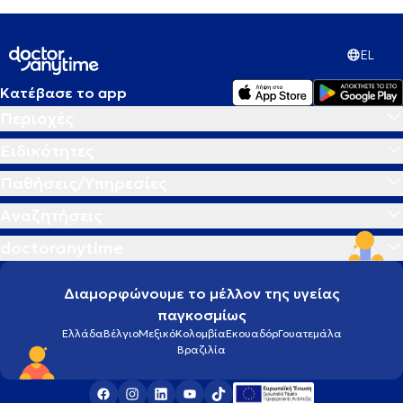
EL
Κατέβασε το app
Περιοχές
Ειδικότητες
Παθήσεις/Υπηρεσίες
Αναζητήσεις
doctoranytime
Διαμορφώνουμε το μέλλον της υγείας
παγκοσμίως
Ελλάδα
Βέλγιο
Μεξικό
Κολομβία
Εκουαδόρ
Γουατεμάλα
Βραζιλία