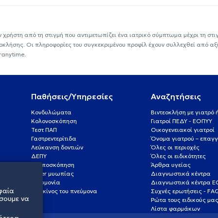
ν χρήστη από τη στιγμή που αντιμετωπίζει ένα ιατρικό σύμπτωμα μέχρι τη στιγμ
εοκλήσης. Οι πληροφορίες του συγκεκριμένου προφίλ έχουν συλλεχθεί από αξ
ranytime.
Παθήσεις/Υπηρεσίες
Αναζητήσεις
Κονδυλώματα
Βιντεοκλήση με γιατρό
Κολονοσκόπηση
Γιατροί ΠΕΔΥ - ΕΟΠΥΥ
Τεστ ΠΑΠ
Οικογενειακοί γιατροί
Γαστρεντερίτιδα
Όνομα γιατρού – επαγγ
Λεύκανση δοντιών
Όλες οι περιοχές
ΔΕΠΥ
Όλες οι ειδικότητες
Κολποσκόπηση
Άρθρα υγείας
Laser μυωπίας
Διαγνωστικά κέντρα
Πνευμονία
Διαγνωστικά κέντρα 
φαία
Καρκίνος του πνεύμονα
Συχνές ερωτήσεις - FA
σουμε να
Ρώτα τους ειδικούς μα
Λίστα φαρμάκων