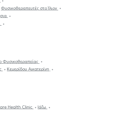
η
Φυσικοθεραπευτές στο Ίλιον
ήσια
ι
dio - Κέντρο Φυσικοθεραπείας
ας
Κεμερίδου Αικατερίνη
are Health Clinic
Ιάζω