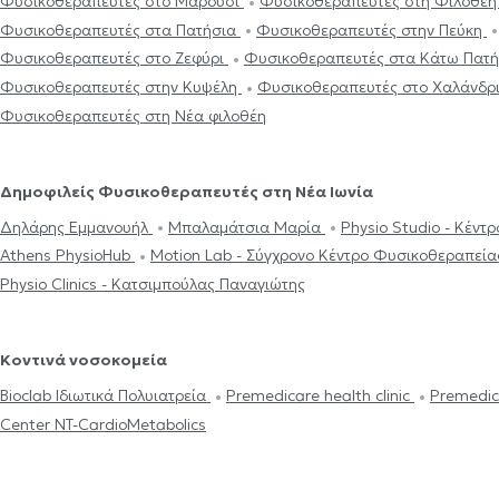
Φυσικοθεραπευτές στο Μαρούσι
Φυσικοθεραπευτές στη Φιλοθέ
Φυσικοθεραπευτές στα Πατήσια
Φυσικοθεραπευτές στην Πεύκη
Φυσικοθεραπευτές στο Ζεφύρι
Φυσικοθεραπευτές στα Κάτω Πατ
Φυσικοθεραπευτές στην Κυψέλη
Φυσικοθεραπευτές στο Χαλάνδρ
Φυσικοθεραπευτές στη Νέα φιλοθέη
Δημοφιλείς Φυσικοθεραπευτές στη Νέα Ιωνία
Δηλάρης Εμμανουήλ
Μπαλαμάτσια Μαρία
Physio Stu
Athens PhysioHub
Motion Lab - Σύγχρονο Κέντρο Φυσικοθεραπεί
Physio Clinics - Κατσιμπούλας Παναγιώτης
Κοντινά νοσοκομεία
Bioclab Ιδιωτικά Πολυιατρεία
Premedicare health clinic
Premedic
Center NT-CardioMetabolics