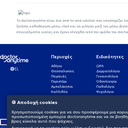
Το doctoranytime είναι ένα end-to-end solution που υποστηρίζει το
ζητήσει καθοδήγηση μέσω chat και να μιλήσει μαζί του μέσω βιντ
επαγγελματία υγείας και έχουν ελεγχθεί από την ομάδα του docto
Περιοχές
Ειδικότητες
Αθήνα
ΩΡΛ
EL
Θεσσαλονίκη
Δερματολόγοι
Πειραιάς
Γυναικολόγοι
Περιστέρι
Οδοντίατροι
Αμπελόκηποι
Παθολόγοι
Καλλιθέα
Ψυχολόγοι
Πάτρα
Οφθαλμίατροι
🍪 Αποδοχή cookies
Γλυφάδα
Ενδοκρινολόγοι
Νίκαια
Ουρολόγοι
Χρησιμοποιούμε cookies για να σου προσφέρουμε μια κορυ
Νέα Σμύρνη
Καρδιολόγοι
προσωποποιημένη εμπειρία doctoranytime και να σε βοηθή
βρεις εύκολα αυτό που ψάχνεις.