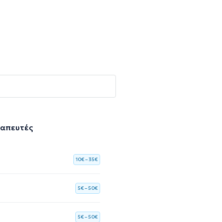
ραπευτές
10€ – 35€
5€ – 50€
5€ – 50€