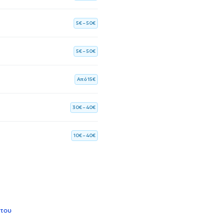
5€ – 50€
5€ – 50€
Aπό 15€
30€ – 40€
10€ – 40€
 του