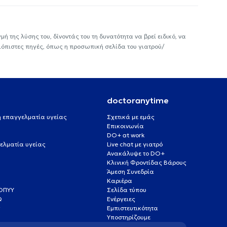
ή της λύσης του, δίνοντάς του τη δυνατότητα να βρεί ειδικό, να
ιόπιστες πηγές, όπως η προσωπική σελίδα του γιατρού/
doctoranytime
 ή επαγγελματία υγείας
Σχετικά με εμάς
Επικοινωνία
DO+ at work
ελματία υγείας
Live chat με γιατρό
Ανακάλυψε το DO+
Κλινική Φροντίδας Βάρους
Άμεση Συνεδρία
Καριέρα
ΕΟΠΥΥ
Σελίδα τύπου
Q
Ενέργειες
ς
Εμπιστευτικότητα
Υποστηρίζουμε