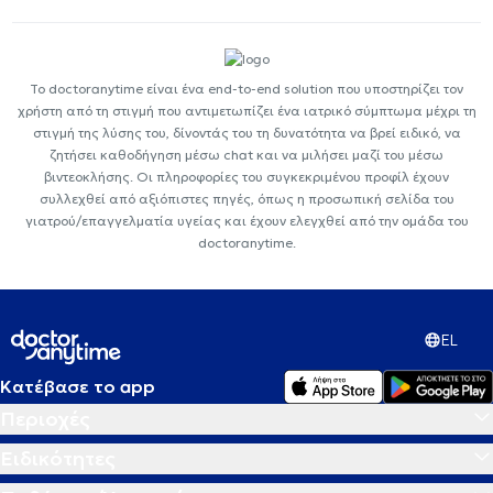
Το doctoranytime είναι ένα end-to-end solution που υποστηρίζει τον
χρήστη από τη στιγμή που αντιμετωπίζει ένα ιατρικό σύμπτωμα μέχρι τη
στιγμή της λύσης του, δίνοντάς του τη δυνατότητα να βρεί ειδικό, να
ζητήσει καθοδήγηση μέσω chat και να μιλήσει μαζί του μέσω
βιντεοκλήσης. Οι πληροφορίες του συγκεκριμένου προφίλ έχουν
συλλεχθεί από αξιόπιστες πηγές, όπως η προσωπική σελίδα του
γιατρού/επαγγελματία υγείας και έχουν ελεγχθεί από την ομάδα του
doctoranytime.
EL
Κατέβασε το app
Περιοχές
Ειδικότητες