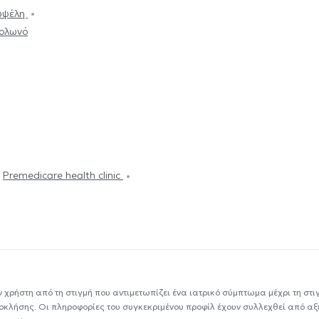
Κυψέλη
Κολωνό
Premedicare health clinic
ν χρήστη από τη στιγμή που αντιμετωπίζει ένα ιατρικό σύμπτωμα μέχρι τη στιγμ
εοκλήσης. Οι πληροφορίες του συγκεκριμένου προφίλ έχουν συλλεχθεί από αξ