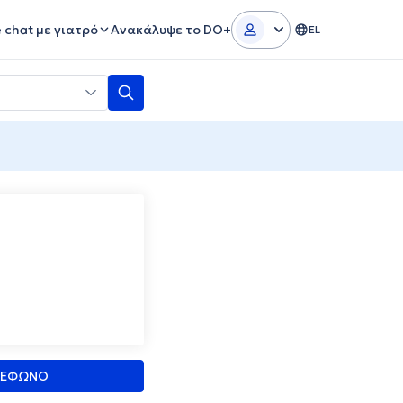
e chat με γιατρό
Ανακάλυψε το DO+
EL
ΛΕΦΩΝΟ