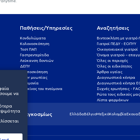
ranytime.
Παθήσεις/Υπηρεσίες
Αναζητήσεις
Κονδυλώματα
Βιντεοκλήση με γιατρό
Κολονοσκόπηση
Γιατροί ΠΕΔΥ - ΕΟΠΥΥ
Τεστ ΠΑΠ
Οικογενειακοί γιατροί
Γαστρεντερίτιδα
Όνομα γιατρού – επαγγ
Λεύκανση δοντιών
Όλες οι περιοχές
ΔΕΠΥ
Όλες οι ειδικότητες
Κολποσκόπηση
Άρθρα υγείας
Laser μυωπίας
Διαγνωστικά κέντρα
Πνευμονία
Διαγνωστικά κέντρα 
φαία
Καρκίνος του πνεύμονα
Συχνές ερωτήσεις - FA
σουμε να
Ρώτα τους ειδικούς μα
Λίστα φαρμάκων
σότερα
εψιμότητα
ς υγείας παγκοσμίως
Ελλάδα
Βέλγιο
Μεξικό
Κολομβία
Εκουαδ
ελίσσεται