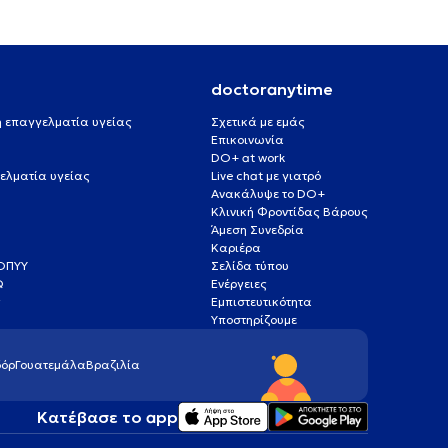
doctoranytime
 ή επαγγελματία υγείας
Σχετικά με εμάς
Επικοινωνία
DO+ at work
ελματία υγείας
Live chat με γιατρό
Ανακάλυψε το DO+
Κλινική Φροντίδας Βάρους
Άμεση Συνεδρία
Καριέρα
ΕΟΠΥΥ
Σελίδα τύπου
Q
Ενέργειες
ς
Εμπιστευτικότητα
Υποστηρίζουμε
όρ
Γουατεμάλα
Βραζιλία
Κατέβασε το app