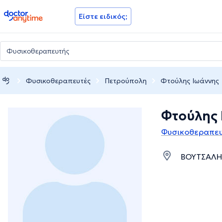
doctoranytime
Είστε ειδικός;
Φυσικοθεραπευτές
Πετρούπολη
Φτούλης Ιωάννης
Φτούλης 
Φυσικοθεραπευ
ΒΟΥΤΣΑΛΗ 