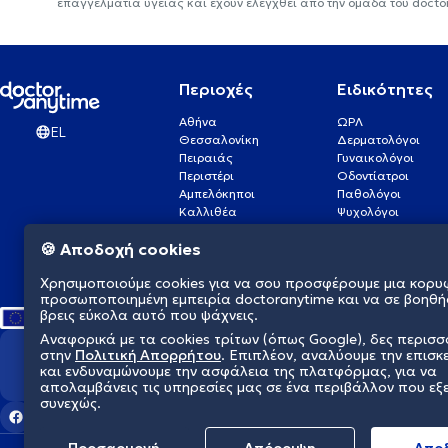
επαγγελματία υγείας και έχουν ελεγχθεί από την ομάδα του docto
Περιοχές
Ειδικότητες
Αθήνα
ΩΡΛ
EL
Θεσσαλονίκη
Δερματολόγοι
Πειραιάς
Γυναικολόγοι
Περιστέρι
Οδοντίατροι
Αμπελόκηποι
Παθολόγοι
Καλλιθέα
Ψυχολόγοι
Πάτρα
Οφθαλμίατροι
🍪 Αποδοχή cookies
Γλυφάδα
Ενδοκρινολόγοι
Νίκαια
Ουρολόγοι
Χρησιμοποιούμε cookies για να σου προσφέρουμε μια κορυ
Νέα Σμύρνη
Καρδιολόγοι
προσωποποιημένη εμπειρία doctoranytime και να σε βοηθή
βρεις εύκολα αυτό που ψάχνεις.
Αναφορικά με τα cookies τρίτων (όπως Google), δες περισ
στην
Πολιτική Απορρήτου
. Επιπλέον, αναλύουμε την επισκ
Διαμορφώνουμε το μέλλον τη
και ενδυναμώνουμε την ασφάλεια της πλατφόρμας, για να
απολαμβάνεις τις υπηρεσίες μας σε ένα περιβάλλον που εξ
συνεχώς.