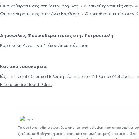
Φυσικοθεραπευτές στη Μεταμόρφωση
Φυσικοθεραπευτές στην 
Φυσικοθεραπευτές στην Αγία Βαρβάρα
Φυσικοθεραπευτές στον 
Δημοφιλείς Φυσικοθεραπευτές στην Πετρούπολη
Κυριακάκη Άννα - Κατ' οίκον Αποκατάσταση
Κοντινά νοσοκομεία
Ιάζω
Bioclab Ιδιωτικά Πολυιατρεία
Center NT-CardioMetabolics
Premedicare Health Clinic
Το doctoranytime είναι ένα end-to-end solution που υποστηρίζει το
ζητήσει καθοδήγηση μέσω chat και να μιλήσει μαζί του μέσω βιντ