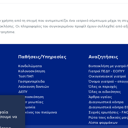
ν χρήστη από τη στιγμή που αντιμετωπίζει ένα ιατρικό σύμπτωμα μέχρι τη στιγμ
εοκλήσης. Οι πληροφορίες του συγκεκριμένου προφίλ έχουν συλλεχθεί από αξ
ranytime.
Παθήσεις/Υπηρεσίες
Αναζητήσεις
Κονδυλώματα
Βιντεοκλήση με γιατρό
Κολονοσκόπηση
Γιατροί ΠΕΔΥ - ΕΟΠΥΥ
Τεστ ΠΑΠ
Οικογενειακοί γιατροί
Γαστρεντερίτιδα
Όνομα γιατρού – επαγγ
Λεύκανση δοντιών
Όλες οι περιοχές
ΔΕΠΥ
Όλες οι ειδικότητες
Κολποσκόπηση
Άρθρα υγείας
Laser μυωπίας
Διαγνωστικά κέντρα
Πνευμονία
Διαγνωστικά κέντρα 
φαία
Καρκίνος του πνεύμονα
Συχνές ερωτήσεις - FA
σουμε να
Ρώτα τους ειδικούς μα
Λίστα φαρμάκων