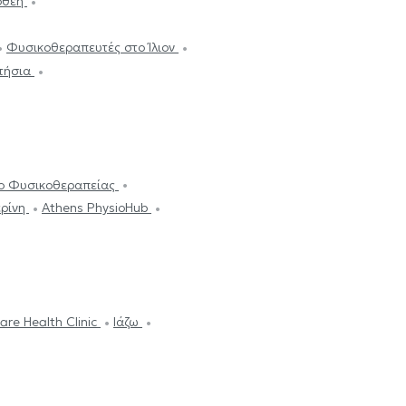
οθέη
Φυσικοθεραπευτές στο Ίλιον
τήσια
dio - Κέντρο Φυσικοθεραπείας
ερίνη
Athens PhysioHub
are Health Clinic
Ιάζω