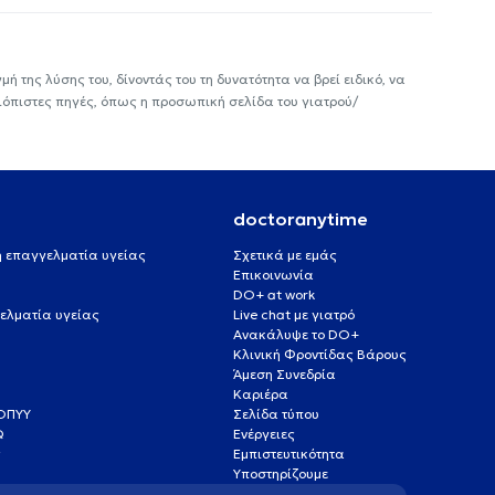
ή της λύσης του, δίνοντάς του τη δυνατότητα να βρεί ειδικό, να
ιόπιστες πηγές, όπως η προσωπική σελίδα του γιατρού/
doctoranytime
 ή επαγγελματία υγείας
Σχετικά με εμάς
Επικοινωνία
DO+ at work
ελματία υγείας
Live chat με γιατρό
Ανακάλυψε το DO+
Κλινική Φροντίδας Βάρους
Άμεση Συνεδρία
Καριέρα
ΕΟΠΥΥ
Σελίδα τύπου
Q
Ενέργειες
ς
Εμπιστευτικότητα
Υποστηρίζουμε