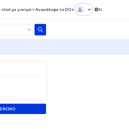
e chat με γιατρό
Ανακάλυψε το DO+
EL
ΛΕΦΩΝΟ