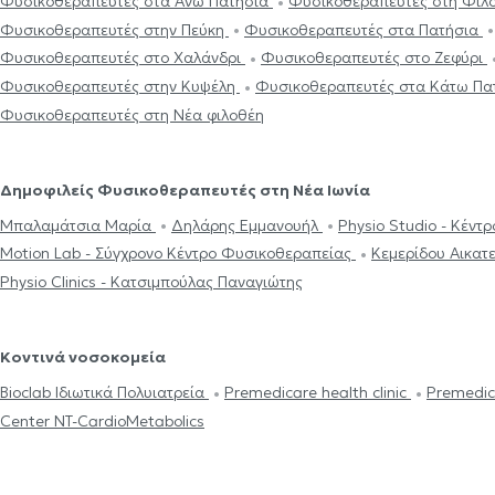
Φυσικοθεραπευτές στα Άνω Πατήσια
Φυσικοθεραπευτές στη Φιλ
Φυσικοθεραπευτές στην Πεύκη
Φυσικοθεραπευτές στα Πατήσια
Φυσικοθεραπευτές στο Χαλάνδρι
Φυσικοθεραπευτές στο Ζεφύρι
Φυσικοθεραπευτές στην Κυψέλη
Φυσικοθεραπευτές στα Κάτω Πα
Φυσικοθεραπευτές στη Νέα φιλοθέη
Δημοφιλείς Φυσικοθεραπευτές στη Νέα Ιωνία
Μπαλαμάτσια Μαρία
Δηλάρης Εμμανουήλ
Physio Stu
Motion Lab - Σύγχρονο Κέντρο Φυσικοθεραπείας
Κεμερίδου Αικατ
Physio Clinics - Κατσιμπούλας Παναγιώτης
Κοντινά νοσοκομεία
Bioclab Ιδιωτικά Πολυιατρεία
Premedicare health clinic
Premedic
Center NT-CardioMetabolics