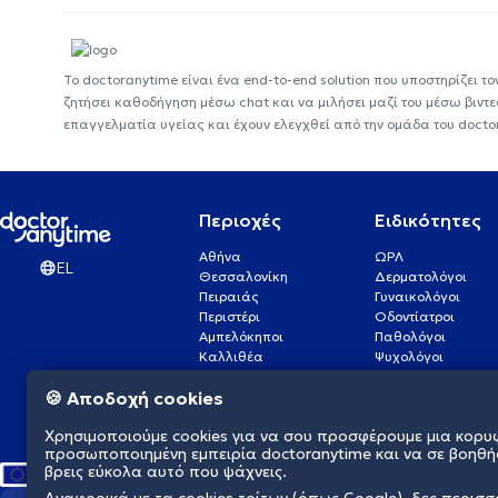
Το doctoranytime είναι ένα end-to-end solution που υποστηρίζει το
ζητήσει καθοδήγηση μέσω chat και να μιλήσει μαζί του μέσω βιντ
επαγγελματία υγείας και έχουν ελεγχθεί από την ομάδα του docto
Περιοχές
Ειδικότητες
Αθήνα
ΩΡΛ
EL
Θεσσαλονίκη
Δερματολόγοι
Πειραιάς
Γυναικολόγοι
Περιστέρι
Οδοντίατροι
Αμπελόκηποι
Παθολόγοι
Καλλιθέα
Ψυχολόγοι
Πάτρα
Οφθαλμίατροι
🍪 Αποδοχή cookies
Γλυφάδα
Ενδοκρινολόγοι
Νίκαια
Ουρολόγοι
Χρησιμοποιούμε cookies για να σου προσφέρουμε μια κορυ
Νέα Σμύρνη
Καρδιολόγοι
προσωποποιημένη εμπειρία doctoranytime και να σε βοηθή
βρεις εύκολα αυτό που ψάχνεις.