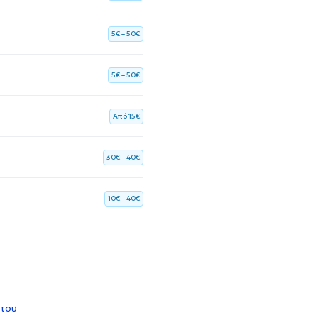
5€ – 50€
5€ – 50€
Aπό 15€
30€ – 40€
10€ – 40€
 του