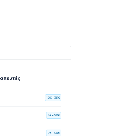
ραπευτές
10€ – 35€
5€ – 50€
5€ – 50€