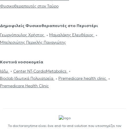
Φυσικοθεραπευτές στον Ταύρο
Δημοφιλείς Φυσικοθεραπευτές στο Περιστέρι
Γεωργόπουλος Χρήστος
Μαμαλάκης Ελευθέριος
Μπελεσιώτης Περικλής Παναγιώτης
Κοντινά νοσοκομεία
Ιάζω
Center NT-CardioMetabolics
Bioclab Ιδιωτικά Πολυιατρεία
Premedicare health clinic
Premedicare Health Clinic
Το doctoranytime είναι ένα end-to-end solution που υποστηρίζει τον