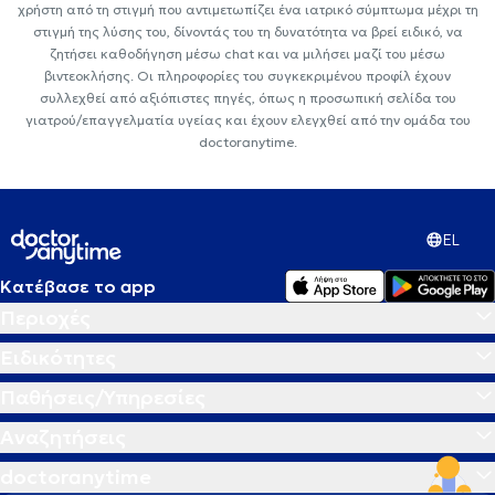
χρήστη από τη στιγμή που αντιμετωπίζει ένα ιατρικό σύμπτωμα μέχρι τη
στιγμή της λύσης του, δίνοντάς του τη δυνατότητα να βρεί ειδικό, να
ζητήσει καθοδήγηση μέσω chat και να μιλήσει μαζί του μέσω
βιντεοκλήσης. Οι πληροφορίες του συγκεκριμένου προφίλ έχουν
συλλεχθεί από αξιόπιστες πηγές, όπως η προσωπική σελίδα του
γιατρού/επαγγελματία υγείας και έχουν ελεγχθεί από την ομάδα του
doctoranytime.
EL
Κατέβασε το app
Περιοχές
Ειδικότητες
Παθήσεις/Υπηρεσίες
Αναζητήσεις
doctoranytime