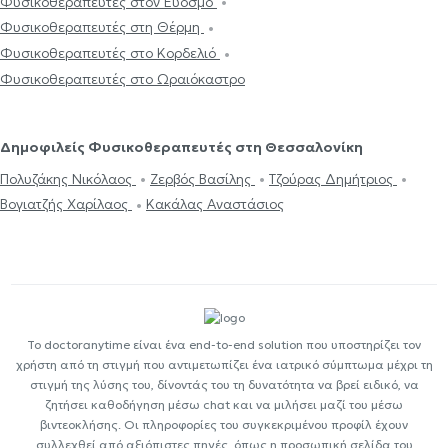
Φυσικοθεραπευτές στον Εύοσμο
Φυσικοθεραπευτές στη Θέρμη
Φυσικοθεραπευτές στο Κορδελιό
Φυσικοθεραπευτές στο Ωραιόκαστρο
Δημοφιλείς Φυσικοθεραπευτές στη Θεσσαλονίκη
Πολυζάκης Νικόλαος
Ζερβός Βασίλης
Τζούρας Δημήτριος
Βογιατζής Χαρίλαος
Κακάλας Αναστάσιος
Το doctoranytime είναι ένα end-to-end solution που υποστηρίζει τον
χρήστη από τη στιγμή που αντιμετωπίζει ένα ιατρικό σύμπτωμα μέχρι τη
στιγμή της λύσης του, δίνοντάς του τη δυνατότητα να βρεί ειδικό, να
ζητήσει καθοδήγηση μέσω chat και να μιλήσει μαζί του μέσω
βιντεοκλήσης. Οι πληροφορίες του συγκεκριμένου προφίλ έχουν
συλλεχθεί από αξιόπιστες πηγές, όπως η προσωπική σελίδα του