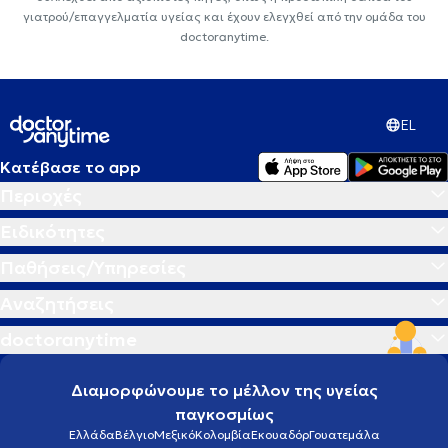
γιατρού/επαγγελματία υγείας και έχουν ελεγχθεί από την ομάδα του
doctoranytime.
EL
Κατέβασε το app
Περιοχές
Ειδικότητες
Παθήσεις/Υπηρεσίες
Αναζητήσεις
doctoranytime
Διαμορφώνουμε το μέλλον της υγείας
παγκοσμίως
Ελλάδα
Βέλγιο
Μεξικό
Κολομβία
Εκουαδόρ
Γουατεμάλα