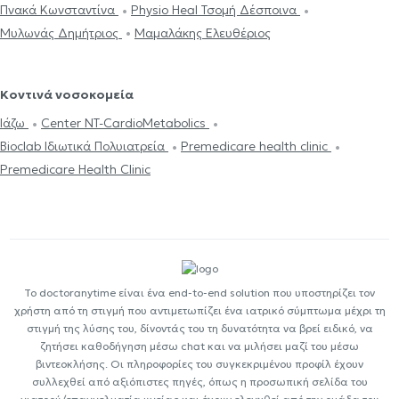
Πνακά Κωνσταντίνα
Physio Heal Τσομή Δέσποινα
Μυλωνάς Δημήτριος
Μαμαλάκης Ελευθέριος
Κοντινά νοσοκομεία
Ιάζω
Center NT-CardioMetabolics
Bioclab Ιδιωτικά Πολυιατρεία
Premedicare health clinic
Premedicare Health Clinic
Το doctoranytime είναι ένα end-to-end solution που υποστηρίζει τον
χρήστη από τη στιγμή που αντιμετωπίζει ένα ιατρικό σύμπτωμα μέχρι τη
στιγμή της λύσης του, δίνοντάς του τη δυνατότητα να βρεί ειδικό, να
ζητήσει καθοδήγηση μέσω chat και να μιλήσει μαζί του μέσω
βιντεοκλήσης. Οι πληροφορίες του συγκεκριμένου προφίλ έχουν
συλλεχθεί από αξιόπιστες πηγές, όπως η προσωπική σελίδα του