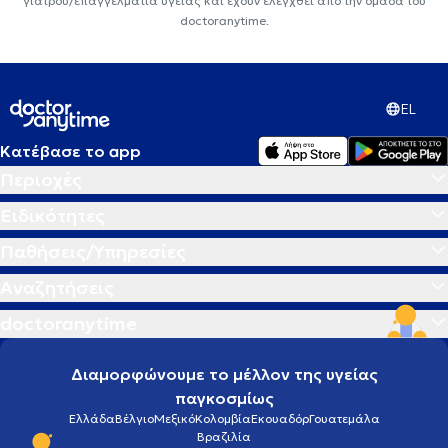
γιατρού/επαγγελματία υγείας και έχουν ελεγχθεί από την ομάδα του
doctoranytime.
EL
Κατέβασε το app
Περιοχές
Ειδικότητες
Παθήσεις/Υπηρεσίες
Αναζητήσεις
doctoranytime
Διαμορφώνουμε το μέλλον της υγείας
παγκοσμίως
Ελλάδα
Βέλγιο
Μεξικό
Κολομβία
Εκουαδόρ
Γουατεμάλα
Βραζιλία