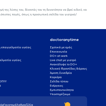
ή της λύσης του, δίνοντάς του τη δυνατότητα να βρεί ειδικό, να
ιόπιστες πηγές, όπως η προσωπική σελίδα του γιατρού/
doctoranytime
 ή επαγγελματία υγείας
Σχετικά με εμάς
Επικοινωνία
DO+ at work
ελματία υγείας
Live chat με γιατρό
Ανακάλυψε το DO+
Κλινική Φροντίδας Βάρους
Άμεση Συνεδρία
Καριέρα
ΕΟΠΥΥ
Σελίδα τύπου
Q
Ενέργειες
ς
Εμπιστευτικότητα
Υποστηρίζουμε
όρ
Γουατεμάλα
Βραζιλία