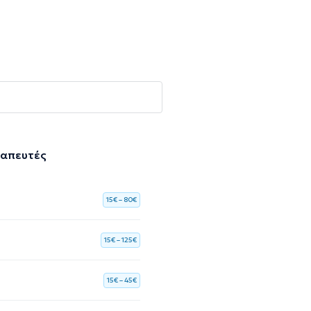
ραπευτές
15€ – 80€
15€ – 125€
15€ – 45€