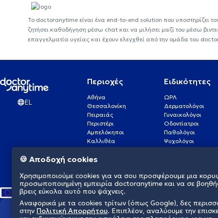
Το doctoranytime είναι ένα end-to-end solution που υποστηρίζει το
ζητήσει καθοδήγηση μέσω chat και να μιλήσει μαζί του μέσω βιντ
επαγγελματία υγείας και έχουν ελεγχθεί από την ομάδα του docto
Περιοχές
Ειδικότητες
Αθήνα
ΩΡΛ
EL
Θεσσαλονίκη
Δερματολόγοι
Πειραιάς
Γυναικολόγοι
Περιστέρι
Οδοντίατροι
Αμπελόκηποι
Παθολόγοι
Καλλιθέα
Ψυχολόγοι
Πάτρα
Οφθαλμίατροι
🍪 Αποδοχή cookies
Γλυφάδα
Ενδοκρινολόγοι
Νίκαια
Ουρολόγοι
Χρησιμοποιούμε cookies για να σου προσφέρουμε μια κορυ
Νέα Σμύρνη
Καρδιολόγοι
προσωποποιημένη εμπειρία doctoranytime και να σε βοηθή
βρεις εύκολα αυτό που ψάχνεις.
Αναφορικά με τα cookies τρίτων (όπως Google), δες περισ
στην
Πολιτική Απορρήτου
. Επιπλέον, αναλύουμε την επισκ
Διαμορφώνουμε το μέλλον τη