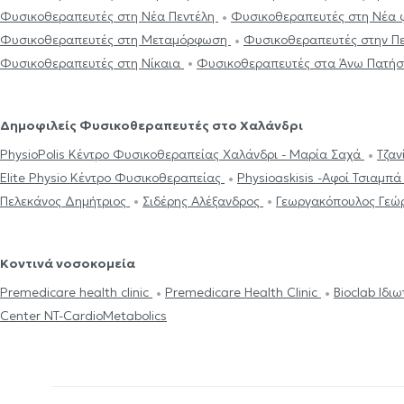
Φυσικοθεραπευτές στη Νέα Πεντέλη
Φυσικοθεραπευτές στη Νέα 
Φυσικοθεραπευτές στη Μεταμόρφωση
Φυσικοθεραπευτές στην Π
Φυσικοθεραπευτές στη Νίκαια
Φυσικοθεραπευτές στα Άνω Πατήσ
Δημοφιλείς Φυσικοθεραπευτές στο Χαλάνδρι
PhysioPolis Κέντρο Φυσικοθεραπείας Χαλάνδρι - Μαρία Σαχά
Τζαν
Elite Physio Κέντρο Φυσικοθεραπείας
Physioaskisis -Αφοί Τσιαμπ
Πελεκάνος Δημήτριος
Σιδέρης Αλέξανδρος
Γεωργακόπουλος Γεώ
Κοντινά νοσοκομεία
Premedicare health clinic
Premedicare Health Clinic
Bioclab Ιδι
Center NT-CardioMetabolics