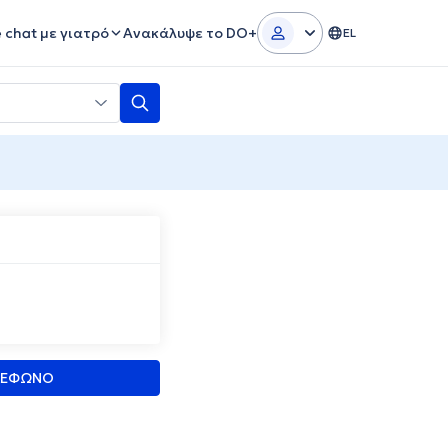
e chat με γιατρό
Ανακάλυψε το DO+
EL
ΛΕΦΩΝΟ