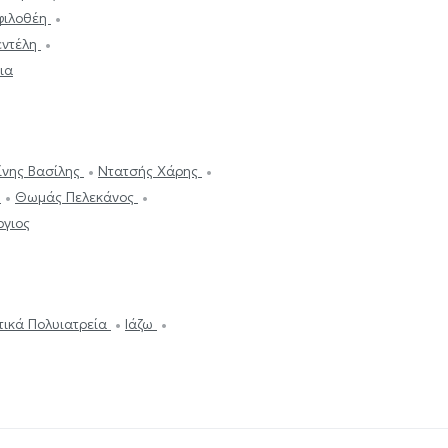
φιλοθέη
εντέλη
ια
ίνης Βασίλης
Ντατσής Χάρης
ά
Θωμάς Πελεκάνος
ργιος
ωτικά Πολυιατρεία
Ιάζω