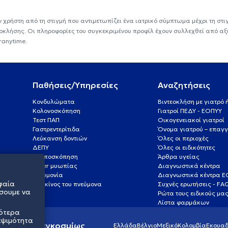
ν χρήστη από τη στιγμή που αντιμετωπίζει ένα ιατρικό σύμπτωμα μέχρι τη στιγμ
εοκλήσης. Οι πληροφορίες του συγκεκριμένου προφίλ έχουν συλλεχθεί από αξ
ranytime.
Παθήσεις/Υπηρεσίες
Αναζητήσεις
Κονδυλώματα
Βιντεοκλήση με γιατρό
Κολονοσκόπηση
Γιατροί ΠΕΔΥ - ΕΟΠΥΥ
Τεστ ΠΑΠ
Οικογενειακοί γιατροί
Γαστρεντερίτιδα
Όνομα γιατρού – επαγγ
Λεύκανση δοντιών
Όλες οι περιοχές
ΔΕΠΥ
Όλες οι ειδικότητες
Κολποσκόπηση
Άρθρα υγείας
Laser μυωπίας
Διαγνωστικά κέντρα
Πνευμονία
Διαγνωστικά κέντρα 
φαία
Καρκίνος του πνεύμονα
Συχνές ερωτήσεις - FA
σουμε να
Ρώτα τους ειδικούς μα
Λίστα φαρμάκων
σότερα
εψιμότητα
ς υγείας παγκοσμίως
Ελλάδα
Βέλγιο
Μεξικό
Κολομβία
Εκουαδ