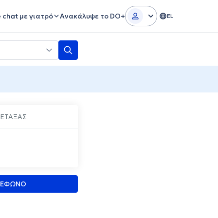
e chat με γιατρό
Ανακάλυψε το DO+
EL
ΜΕΤΑΞΑΣ
ΛΕΦΩΝΟ