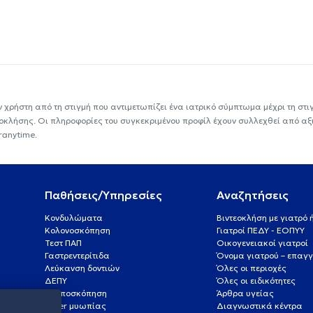
ν χρήστη από τη στιγμή που αντιμετωπίζει ένα ιατρικό σύμπτωμα μέχρι τη στιγμ
εοκλήσης. Οι πληροφορίες του συγκεκριμένου προφίλ έχουν συλλεχθεί από αξ
ranytime.
Παθήσεις/Υπηρεσίες
Αναζητήσεις
Κονδυλώματα
Βιντεοκλήση με γιατρό
Κολονοσκόπηση
Γιατροί ΠΕΔΥ - ΕΟΠΥΥ
Τεστ ΠΑΠ
Οικογενειακοί γιατροί
Γαστρεντερίτιδα
Όνομα γιατρού – επαγγ
Λεύκανση δοντιών
Όλες οι περιοχές
ΔΕΠΥ
Όλες οι ειδικότητες
Κολποσκόπηση
Άρθρα υγείας
Laser μυωπίας
Διαγνωστικά κέντρα