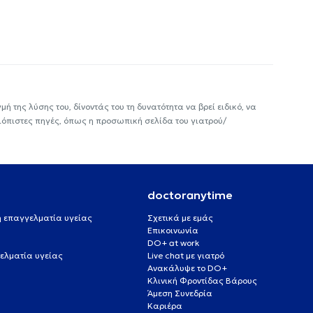
ή της λύσης του, δίνοντάς του τη δυνατότητα να βρεί ειδικό, να
ιόπιστες πηγές, όπως η προσωπική σελίδα του γιατρού/
doctoranytime
 ή επαγγελματία υγείας
Σχετικά με εμάς
Επικοινωνία
DO+ at work
ελματία υγείας
Live chat με γιατρό
Ανακάλυψε το DO+
Κλινική Φροντίδας Βάρους
Άμεση Συνεδρία
Καριέρα