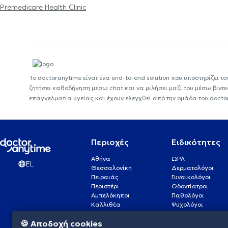
Premedicare Health Clinic
Το doctoranytime είναι ένα end-to-end solution που υποστηρίζει το
ζητήσει καθοδήγηση μέσω chat και να μιλήσει μαζί του μέσω βιντ
επαγγελματία υγείας και έχουν ελεγχθεί από την ομάδα του docto
Περιοχές
Ειδικότητες
Αθήνα
ΩΡΛ
EL
Θεσσαλονίκη
Δερματολόγοι
Πειραιάς
Γυναικολόγοι
Περιστέρι
Οδοντίατροι
Αμπελόκηποι
Παθολόγοι
Καλλιθέα
Ψυχολόγοι
Πάτρα
Οφθαλμίατροι
🍪 Αποδοχή cookies
Γλυφάδα
Ενδοκρινολόγοι