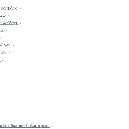
α Βαρβάρα
άλεω
ο Χαϊδάρι
έα
 Αθήνα
μίνα
ν
oclab Ιδιωτικά Πολυιατρεία