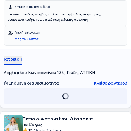
Σχετικά με την ειδικό
νεογνά, παιδιά, έφηβοι, θηλασμός, εμβόλια, λοιμώξεις,
νευροανάπτυξη, γνωματεύσεις ειδικής αγωγής
Απλή επίσκεψη
Δες το κόστος
Ιατρείο 1
Λομβάρδου Κωνσταντίνου 134, Γκύζη, ΑΤΤΙΚΗ
Επόμενη διαθεσιμότητα
Κλείσε ραντεβού
Παπακωνσταντίνου Δέσποινα
Παιδίατρος
|
10
29 αξιολογήσεις