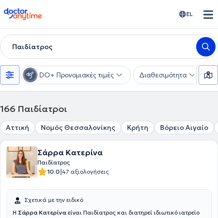
doctoranytime
EL
Παιδίατρος
DO+ Προνομιακές τιμές
Διαθεσιμότητα
Υ
166
Παιδίατροι
Αττική
Νομός Θεσσαλονίκης
Κρήτη
Βόρειο Αιγαίο
Σάρρα Κατερίνα
Παιδίατρος
|
10.0
47 αξιολογήσεις
Σχετικά με την ειδικό
Η
Σάρρα Κατερίνα
είναι Παιδίατρος και διατηρεί ιδιωτικό ιατρείο