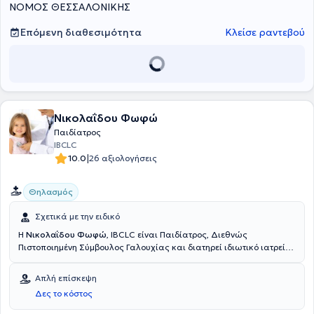
ΝΟΜΟΣ ΘΕΣΣΑΛΟΝΙΚΗΣ
Επόμενη διαθεσιμότητα
Κλείσε ραντεβού
Νικολαΐδου Φωφώ
Παιδίατρος
IBCLC
|
10.0
26 αξιολογήσεις
Θηλασμός
Σχετικά με την ειδικό
Η
Νικολαΐδου Φωφώ
, IBCLC είναι Παιδίατρος, Διεθνώς
Πιστοποιημένη Σύμβουλος Γαλουχίας και διατηρεί ιδιωτικό ιατρείο
στην Αργυρούπολη. Παράλληλα, διατελεί Επιμελήτρια της
Ευρωκλινικής Παίδων. Ειδικεύθηκε στην Παιδιατρική στην Β’
Απλή επίσκεψη
Παιδιατρική Κλινική του Πανεπιστημίου Αθηνών, στο νοσοκομείο
Δες το κόστος
Παίδων "Π. & Α. Κυριακού" καθώς και στο τμήμα Νεογνολογίας της
Β’ Μαιευτικής και Γυναικολογικής Κλινικής του Πανεπιστημίου