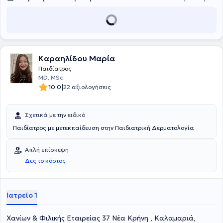
Παγκόσμιο Οργανισμό Υγείας (Π.Ο.Υ.). Είναι υπεύθυνη των
προγραμμάτων κατάρτισης του Υπουργείου Υγείας σχετικά με τις
μετα- Covid-19 επιπτώσεις στα παιδιά και εφήβους και
Διευθύντρια του Προγράμματος Μεταπτυχιακών Σπουδών
"Στρατηγικές Αναπτυξιακής και Εφηβικής Υγείας" της Ιατρικής
Σχολής του Εθνικού και Καποδιστριακού Πανεπιστημίου Αθηνών.
Καραηλίδου Μαρία
Τέλος, είναι Πρόεδρος της Επιτροπής διόρθωσης του
γνωστοποιημένου φύλου ανηλίκων του Υπουργείου Υγείας και της
Παιδίατρος
Διεθνούς Επιτροπής ανάπτυξης "φιλικών" υπηρεσιών σύμφωνα με
MD, MSc
τις κατευθυντήριες οδηγίες του Π.Ο.Υ.
|
10.0
22 αξιολογήσεις
Σχετικά με την ειδικό
Παιδίατρος με μετεκπαίδευση στην Παιδιατρική Δερματολογία
Απλή επίσκεψη
Δες το κόστος
Ιατρείο 1
Χανίων & Φιλικής Εταιρείας 37 Νέα Κρήνη , Καλαμαριά,