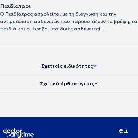
Παιδίατροι
επιστημονικά συνέδρια, σε αρκετά από τα οποία έχω αναρτήσει
και επιστημονικές εργασίες και είναι μέλος στους ακόλουθους
Ο
Παιδίατρος
ασχολείται με τη διάγνωση και την
συλλόγους και ενώσεις: Ιατρικός Σύλλογος Αθηνών, Γαλαξίας -
αντιμετώπιση ασθενειών που παρουσιάζουν τα βρέφη, τα
Σύλλογος Πιστοποιημένων Συμβούλων Γαλουχίας IBCLC Ελλάδος,
Σύνδεσμος Θηλασμού Ελλάδος-La Leche League Greece, Δίκτυο
παιδιά και οι έφηβοι (παιδικές ασθένειες). .
Δράσης για την βρεφική και παιδική διατροφή IBFAN Greece.
Σχετικές ειδικότητες
Σχετικά άρθρα υγείας
EL