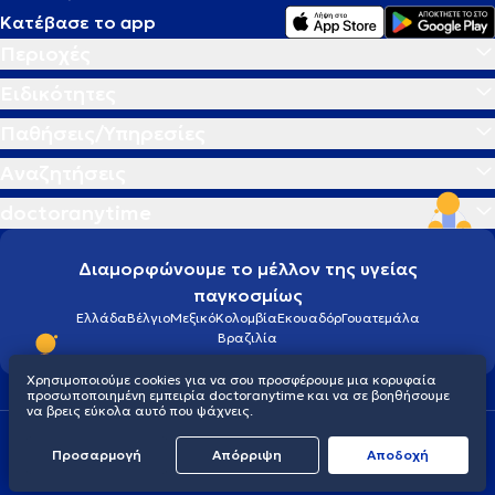
Κατέβασε το app
Περιοχές
Ειδικότητες
Παθήσεις/Υπηρεσίες
Αναζητήσεις
doctoranytime
Διαμορφώνουμε το μέλλον της υγείας
παγκοσμίως
Ελλάδα
Βέλγιο
Μεξικό
Κολομβία
Εκουαδόρ
Γουατεμάλα
Βραζιλία
Χρησιμοποιούμε cookies για να σου προσφέρουμε μια κορυφαία
προσωποποιημένη εμπειρία doctoranytime και να σε βοηθήσουμε
να βρεις εύκολα αυτό που ψάχνεις.
Οροι χρήσης
Cookies
Πολιτική προστασίας προσωπικού απορρήτου
Προσαρμογή
Απόρριψη
Aποδοχή
© 2026 doctoranytime