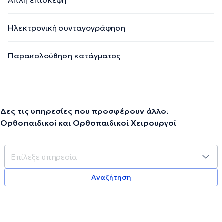
Ηλεκτρονική συνταγογράφηση
Παρακολούθηση κατάγματος
Δες τις υπηρεσίες που προσφέρουν άλλοι
Ορθοπαιδικοί και Ορθοπαιδικοί Χειρουργοί
Αναζήτηση