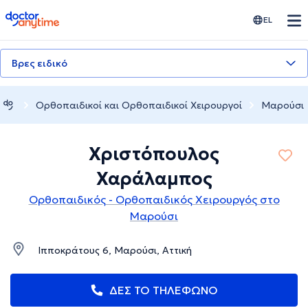
doctoranytime
EL
Βρες ειδικό
Ορθοπαιδικοί και Ορθοπαιδικοί Χειρουργοί
Μαρούσι
Χριστόπουλος
Χαράλαμπος
Ορθοπαιδικός - Ορθοπαιδικός Χειρουργός στο
Μαρούσι
Ιπποκράτους 6, Μαρούσι, Αττική
ΔΕΣ ΤΟ ΤΗΛΕΦΩΝΟ