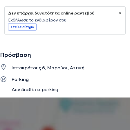
Δεν υπάρχει δυνατότητα online ραντεβού
Εκδήλωσε το ενδιαφέρον σου
Στείλε αίτημα
Πρόσβαση
Ιπποκράτους 6, Μαρούσι, Αττική
Parking
Δεν διαθέτει parking