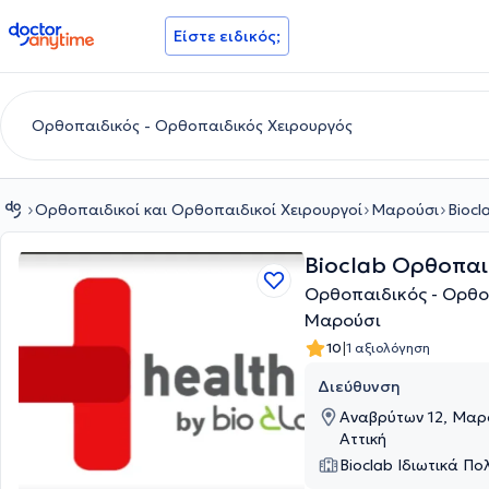
doctoranytime
Είστε ειδικός;
Ορθοπαιδικοί και Ορθοπαιδικοί Χειρουργοί
Μαρούσι
Bioc
Bioclab Ορθοπαι
Ορθοπαιδικός - Ορθο
Μαρούσι
|
10
1 αξιολόγηση
Διεύθυνση
Αναβρύτων 12, Μαρ
Αττική
Bioclab Ιδιωτικά Πο