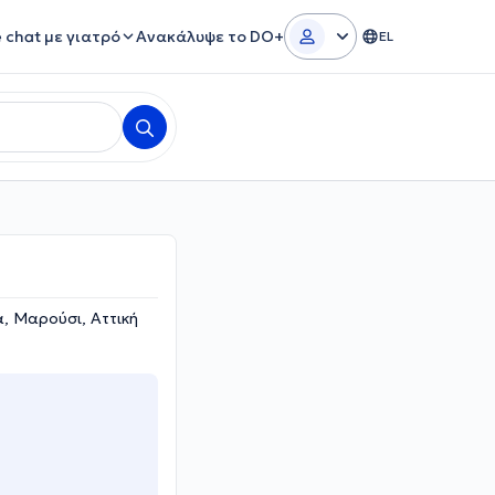
e chat με γιατρό
Ανακάλυψε το DO+
EL
, Μαρούσι, Αττική