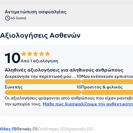
Αντιμετώπιση οσφυαλγίας
45 λεπτά
Αξιολογήσεις Ασθενών
10
Από 1 αξιολόγηση
Αληθινές αξιολογήσεις για αληθινούς ανθρώπους
Διερεύνησε την περίπτωσή μου σε βάθος
10
Μου ενέπνευσε εμπιστο
Συνεπής
10
Προσιτός & φιλικός
Οι αξιολογήσεις γράφονται από ανθρώπους που είχαν ραντεβού
την εμπειρία τους.
Μάθε πώς διασφαλίζουμε την αυθεντικότη
Όλες (1)
Θετικές (1)
Ουδέτερες (0)
Αρνητικές (0)