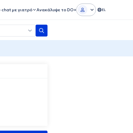
e chat με γιατρό
Ανακάλυψε το DO+
EL