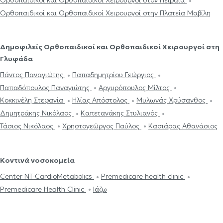
Ορθοπαιδικοί και Ορθοπαιδικοί Χειρουργοί στον Πειραιά
Ορθοπαιδικοί και Ορθοπαιδικοί Χειρουργοί στην Πλατεία Μαβίλη
Δημοφιλείς Ορθοπαιδικοί και Ορθοπαιδικοί Χειρουργοί στη
Γλυφάδα
Πάντος Παναγιώτης
Παπαδημητρίου Γεώργιος
Παπαδόπουλος Παναγιώτης
Αργυρόπουλος Μίλτος
Κοκκινέλη Στεφανία
Ηλίας Απόστολος
Μυλωνάς Χρύσανθος
Δημητράκης Νικόλαος
Καπετανάκης Στυλιανός
Τάσιος Νικόλαος
Χρηστογεώργος Παύλος
Κασιάρας Αθανάσιος
Κοντινά νοσοκομεία
Center NT-CardioMetabolics
Premedicare health clinic
Premedicare Health Clinic
Ιάζω