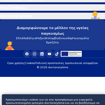
Αναζητήσεις
doctoranytime
Διαμορφώνουμε το μέλλον της υγείας
παγκοσμίως
Ελλάδα
Βέλγιο
Μεξικό
Κολομβία
Εκουαδόρ
Γουατεμάλα
Βραζιλία
Οροι χρήσης
Cookies
Πολιτική προστασίας προσωπικού απορρήτου
© 2026 doctoranytime
Χρησιμοποιούμε cookies για να σου προσφέρουμε μια κορυφαία
προσωποποιημένη εμπειρία doctoranytime και να σε βοηθήσουμε να