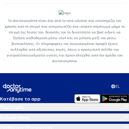
Το doctoranytime είναι ένα end-to-end solution που υποστηρίζει τον
χρήστη από τη στιγμή που αντιμετωπίζει ένα ιατρικό σύμπτωμα μέχρι τη
στιγμή της λύσης του, δίνοντάς του τη δυνατότητα να βρεί ειδικό, να
ζητήσει καθοδήγηση μέσω chat και να μιλήσει μαζί του μέσω
βιντεοκλήσης. Οι πληροφορίες του συγκεκριμένου προφίλ έχουν
συλλεχθεί από αξιόπιστες πηγές, όπως η προσωπική σελίδα του
γιατρού/επαγγελματία υγείας και έχουν ελεγχθεί από την ομάδα του
doctoranytime.
EL
Κατέβασε το app
Περιοχές
Ειδικότητες
Παθήσεις/Υπηρεσίες