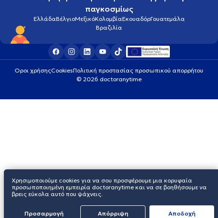
παγκοσμίως
Ελλάδα
Βέλγιο
Μεξικό
Κολομβία
Εκουαδόρ
Γουατεμάλα
Βραζιλία
Οροι χρήσης
Cookies
Πολιτική προστασίας προσωπικού απορρήτου
© 2026 doctoranytime
Χρησιμοποιούμε cookies για να σου προσφέρουμε μια κορυφαία
προσωποποιημένη εμπειρία doctoranytime και να σε βοηθήσουμε να
βρεις εύκολα αυτό που ψάχνεις.
Προσαρμογή
Απόρριψη
Aποδοχή