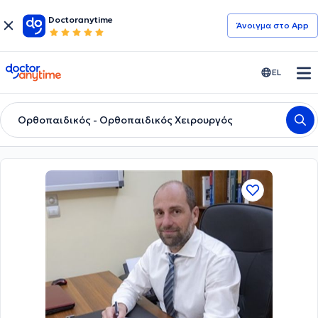
Doctoranytime
Άνοιγμα στο App
doctoranytime
EL
Ορθοπαιδικός - Ορθοπαιδικός Χειρουργός