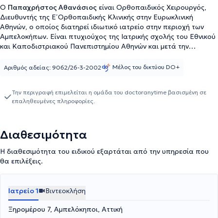
Ο
Παπαχρήστος Αθανάσιος
είναι Ορθοπαιδικός Χειρουργός,
Διευθυντής της Ε΄ Ορθοπαιδικής Κλινικής στην Ευρωκλινική
Αθηνών, ο οποίος διατηρεί ιδιωτικό ιατρείο στην περιοχή των
Αμπελοκήπων. Είναι πτυχιούχος της Ιατρικής σχολής του Εθνικού
και Καποδιστριακού Πανεπιστημίου Αθηνών και μετά την
ολοκλήρωση της ειδικότητας στο Γενικό Νοσοκομείο Αττικής ΚΑΤ,
εξειδικεύθηκε στη χειρουργική αντιμετώπιση των αθλητικών
Μέλος του δικτύου DO+
Αριθμός αδείας: 9062/26-3-2002
κακώσεων και τις εκφυλιστικές παθήσεις ισχίου και γόνατος,
ολοκληρώνοντας εκπαιδευτικό πρόγραμμα (fellowship) στο
Την περιγραφή επιμελείται η ομάδα του doctoranytime βασισμένη σε
Πανεπιστημιακό Νοσοκομείο του Leeds της Μεγάλης Βρετανίας,
επαληθευμένες πληροφορίες.
αναγνωρισμένο από το Κολέγιο των Ορθοπαιδικών Χειρουργών
της χώρας (RCS). Έχει αναπτύξει ιδιαίτερο επιστημονικό
ενδιαφέρον στην αντιμετώπιση της μετατραυματικής και νεανικής
Διαθεσιμότητα
αρθρίτιδας, έχοντας πραγματοποιήσει πλήθος επεμβάσεων τόσο
κατά την τετραετή μετεκπαίδευση του σε νοσοκομεία της
Η διαθεσιμότητα του ειδικού εξαρτάται από την υπηρεσία που
Μεγάλης Βρετανίας, όσο και μετά την επιστροφή του στην
θα επιλέξεις.
Ελλάδα.
Ιατρείο 1
Βιντεοκλήση
Ξηρομέρου 7, Αμπελόκηποι, Αττική