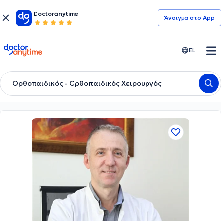
Doctoranytime
Άνοιγμα στο App
doctoranytime
EL
Ορθοπαιδικός - Ορθοπαιδικός Χειρουργός