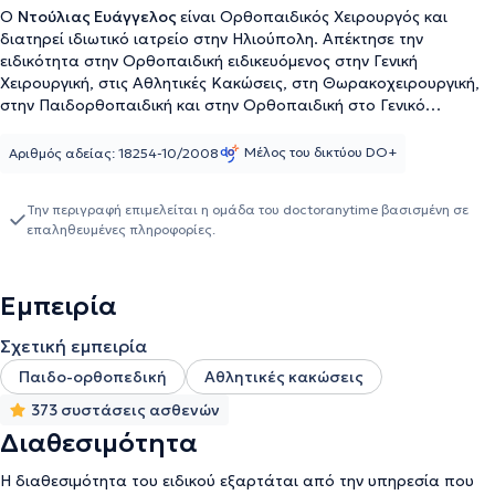
Ο
Ντούλιας Ευάγγελος
είναι Ορθοπαιδικός Χειρουργός και
διατηρεί ιδιωτικό ιατρείο στην Ηλιούπολη. Απέκτησε την
ειδικότητα στην Ορθοπαιδική ειδικευόμενος στην Γενική
Χειρουργική, στις Αθλητικές Κακώσεις, στη Θωρακοχειρουργική,
στην Παιδορθοπαιδική και στην Ορθοπαιδική στο Γενικό
Νοσοκομείο Βόλου "Αχιλλοπούλειο", στο Γενικό Νοσοκομείο
Αττικής ΚΑΤ, στο Νοσοκομείο Νοσημάτων Θώρακος Αθηνών
Μέλος του δικτύου DO+
Αριθμός αδείας: 18254-10/2008
"Σωτηρία" και στο Γενικό Νοσοκομείο "Ασκληπιείο" Βούλας.
Διαθέτει ιδιαίτερη εμπειρία στον αθλητισμό ατόμων με ειδικές
Την περιγραφή επιμελείται η ομάδα του doctoranytime βασισμένη σε
ανάγκες, έχοντας διατελέσει ιατρός σε αντίστοιχα
επαληθευμένες πληροφορίες.
πρωταθλήματα στίβου, μπότσια και κολύμβησης. Επίσης, έχει
διατελέσει Επιμελητής στο Παιδορθοπαιδικό Τμήμα της
Παιδιατρικής Κλινικής του Νοσοκομείου ΜΗΤΕΡΑ. Διαθέτει
Εμπειρία
πολυάριθμες συμμετοχές και ανακοινώσεις σε επιστημονικά
συνέδρια, καθώς επίσης και συμμετοχές σε επιστημονικές
Σχετική εμπειρία
ημερίδες και σεμινάρια. Τέλος, ο γιατρός είναι μέλος του Ιατρικού
Συλλόγου Αθηνών και της Ελληνικής Εταιρείας Χειρουργικής
Παιδο-ορθοπεδική
Αθλητικές κακώσεις
Ορθοπαιδικής και Τραυματιολογίας.
373 συστάσεις ασθενών
Διαθεσιμότητα
Η διαθεσιμότητα του ειδικού εξαρτάται από την υπηρεσία που