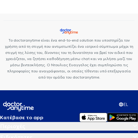
Ορθοπαιδικοί και Ορθοπαιδικοί Χειρουργοί στο Κουκάκι
Premedicare Health Clinic
Ιάζω
Bioclab Ιδιωτικά Πολυιατρεία
Ορθοπαιδικοί και Ορθοπαιδικοί Χειρουργοί στο Παλαιό Φάληρο
Ορθοπαιδικοί και Ορθοπαιδικοί Χειρουργοί στην Πλατεία Μαβίλη
Ορθοπαιδικοί και Ορθοπαιδικοί Χειρουργοί στο Κολωνάκι
Ορθοπαιδικοί και Ορθοπαιδικοί Χειρουργοί στην Καλλιθέα
Ορθοπαιδικοί και Ορθοπαιδικοί Χειρουργοί στα Ιλίσια
Το doctoranytime είναι ένα end-to-end solution που υποστηρίζει τον
χρήστη από τη στιγμή που αντιμετωπίζει ένα ιατρικό σύμπτωμα μέχρι τη
Ορθοπαιδικοί και Ορθοπαιδικοί Χειρουργοί στου Ζωγράφου
στιγμή της λύσης του, δίνοντας του τη δυνατότητα να βρεί τον ειδικό που
Ορθοπαιδικοί και Ορθοπαιδικοί Χειρουργοί στη Νέα Ερυθραία
χρειάζεται, να ζητήσει καθοδήγηση μέσω chat και να μιλήσει μαζί του
μέσω βιντεοκλήσης. Ο Ντουλιας Ευαγγελος έχει συμπληρώσει τις
πληροφορίες που αναγράφονται, οι οποίες τίθενται υπό επεξεργασία
από την ομάδα του doctoranytime.
EL
Κατέβασε το app
Περιοχές
Ειδικότητες