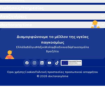
Παθήσεις/Υπηρεσίες
Αναζητήσεις
doctoranytime
Διαμορφώνουμε το μέλλον της υγείας
παγκοσμίως
Ελλάδα
Βέλγιο
Μεξικό
Κολομβία
Εκουαδόρ
Γουατεμάλα
Βραζιλία
Οροι χρήσης
Cookies
Πολιτική προστασίας προσωπικού απορρήτου
© 2026 doctoranytime