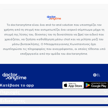
Ορθοπαιδικοί και Ορθοπαιδικοί Χειρουργοί στα Πετράλωνα
Ορθοπαιδικοί και Ορθοπαιδικοί Χειρουργοί στο Καματερό
Ορθοπαιδικοί και Ορθοπαιδικοί Χειρουργοί στον Κορυδαλλό
Ορθοπαιδικοί και Ορθοπαιδικοί Χειρουργοί στα Εξάρχεια
Το doctoranytime είναι ένα end-to-end solution που υποστηρίζει τον
χρήστη από τη στιγμή που αντιμετωπίζει ένα ιατρικό σύμπτωμα μέχρι τη
Ορθοπαιδικοί και Ορθοπαιδικοί Χειρουργοί στους Αμπελόκηπους
στιγμή της λύσης του, δίνοντας του τη δυνατότητα να βρεί τον ειδικό που
Ορθοπαιδικοί και Ορθοπαιδικοί Χειρουργοί στο Κολωνάκι
χρειάζεται, να ζητήσει καθοδήγηση μέσω chat και να μιλήσει μαζί του
μέσω βιντεοκλήσης. Ο Μπαρμπαγιαννης Κωνσταντινος έχει
συμπληρώσει τις πληροφορίες που αναγράφονται, οι οποίες τίθενται υπό
επεξεργασία από την ομάδα του doctoranytime.
EL
Κατέβασε το app
Περιοχές
Ειδικότητες