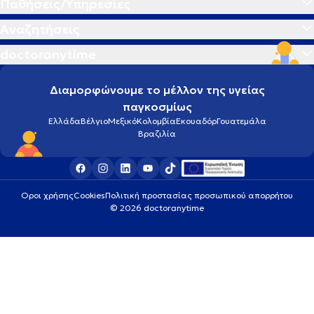
Παθήσεις/Υπηρεσίες
Αναζητήσεις
doctoranytime
Διαμορφώνουμε το μέλλον της υγείας
παγκοσμίως
Ελλάδα
Βέλγιο
Μεξικό
Κολομβία
Εκουαδόρ
Γουατεμάλα
Βραζιλία
Οροι χρήσης
Cookies
Πολιτική προστασίας προσωπικού απορρήτου
© 2026 doctoranytime