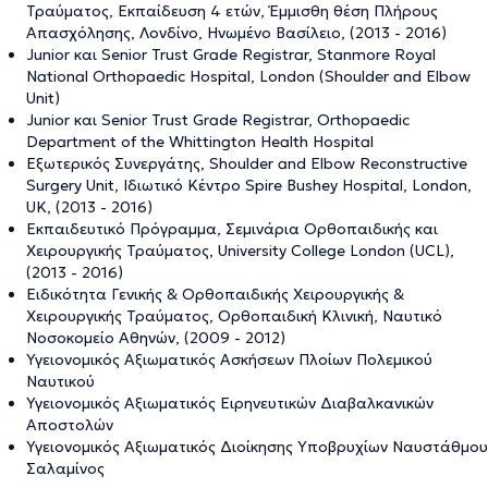
Τραύματος, Εκπαίδευση 4 ετών, Έμμισθη θέση Πλήρους
Απασχόλησης, Λονδίνο, Ηνωμένο Βασίλειο, (2013 - 2016)
Junior και Senior Trust Grade Registrar, Stanmore Royal
National Orthopaedic Hospital, London (Shoulder and Elbow
Unit)
Junior και Senior Trust Grade Registrar, Orthopaedic
Department of the Whittington Health Hospital
Εξωτερικός Συνεργάτης, Shoulder and Elbow Reconstructive
Surgery Unit, Ιδιωτικό Κέντρο Spire Bushey Hospital, London,
UK, (2013 - 2016)
Εκπαιδευτικό Πρόγραμμα, Σεμινάρια Ορθοπαιδικής και
Χειρουργικής Τραύματος, University College London (UCL),
(2013 - 2016)
Ειδικότητα Γενικής & Ορθοπαιδικής Χειρουργικής &
Χειρουργικής Τραύματος, Ορθοπαιδική Κλινική, Ναυτικό
Νοσοκομείο Αθηνών, (2009 - 2012)
Υγειονομικός Αξιωματικός Ασκήσεων Πλοίων Πολεμικού
Ναυτικού
Υγειονομικός Αξιωματικός Ειρηνευτικών Διαβαλκανικών
Αποστολών
Υγειονομικός Αξιωματικός Διοίκησης Υποβρυχίων Ναυστάθμου
Σαλαμίνος