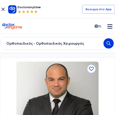
Doctoranytime
Άνοιγμα στο App
doctoranytime
EL
Ορθοπαιδικός - Ορθοπαιδικός Χειρουργός