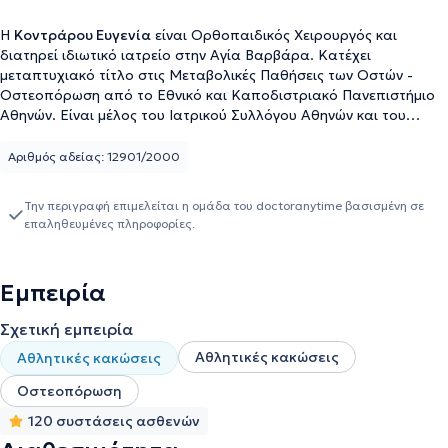
Η
Κοντράρου Ευγενία
είναι Ορθοπαιδικός Χειρουργός και
διατηρεί ιδιωτικό ιατρείο στην Αγία Βαρβάρα. Κατέχει
μεταπτυχιακό τίτλο στις Μεταβολικές Παθήσεις των Οστών -
Οστεοπόρωση από το Εθνικό και Καποδιστριακό Πανεπιστήμιο
Αθηνών. Είναι μέλος του Ιατρικού Συλλόγου Αθηνών και του
Ελληνικού Ιδρύματος Οστεοπόρωσης και εξειδικεύεται στις
αθλητικές κακώσεις και στην οστεοπόρωση. Στο ιδιωτικό της
Αριθμός αδείας: 12901/2000
ιατρείο προσφέρει πλήθος υπηρεσιών, εξατομικευμένες για τις
ανάγκες εκάστοτε ασθενούς.
Την περιγραφή επιμελείται η ομάδα του doctoranytime βασισμένη σε
επαληθευμένες πληροφορίες.
Εμπειρία
Σχετική εμπειρία
Αθλητικές κακώσεις
Αθλητικές κακώσεις
Οστεοπόρωση
120 συστάσεις ασθενών