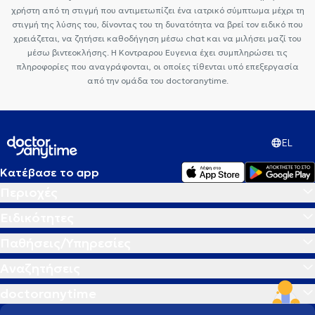
χρήστη από τη στιγμή που αντιμετωπίζει ένα ιατρικό σύμπτωμα μέχρι τη
Κάτω Πατήσια
Ορθοπαιδικοί και Ορθοπαιδικοί Χειρουργοί στο
στιγμή της λύσης του, δίνοντας του τη δυνατότητα να βρεί τον ειδικό που
Κουκάκι
Ορθοπαιδικοί και Ορθοπαιδικοί Χειρουργοί στην Κυψέλη
χρειάζεται, να ζητήσει καθοδήγηση μέσω chat και να μιλήσει μαζί του
μέσω βιντεοκλήσης. Η Κοντραρου Ευγενια έχει συμπληρώσει τις
πληροφορίες που αναγράφονται, οι οποίες τίθενται υπό επεξεργασία
από την ομάδα του doctoranytime.
EL
Κατέβασε το app
Περιοχές
Ειδικότητες
Παθήσεις/Υπηρεσίες
Αναζητήσεις
doctoranytime