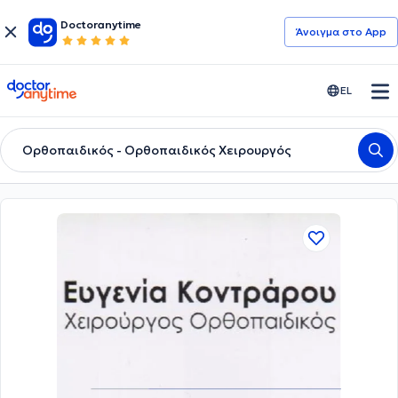
Doctoranytime
Άνοιγμα στο App
doctoranytime
EL
Ορθοπαιδικός - Ορθοπαιδικός Χειρουργός