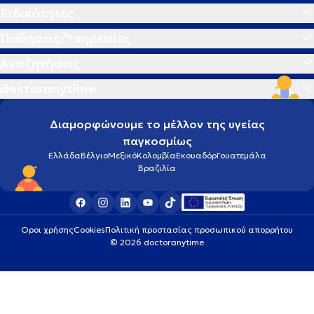
Ειδικότητες
Παθήσεις/Υπηρεσίες
Αναζητήσεις
doctoranytime
Διαμορφώνουμε το μέλλον της υγείας
παγκοσμίως
Ελλάδα
Βέλγιο
Μεξικό
Κολομβία
Εκουαδόρ
Γουατεμάλα
Βραζιλία
Οροι χρήσης
Cookies
Πολιτική προστασίας προσωπικού απορρήτου
© 2026 doctoranytime