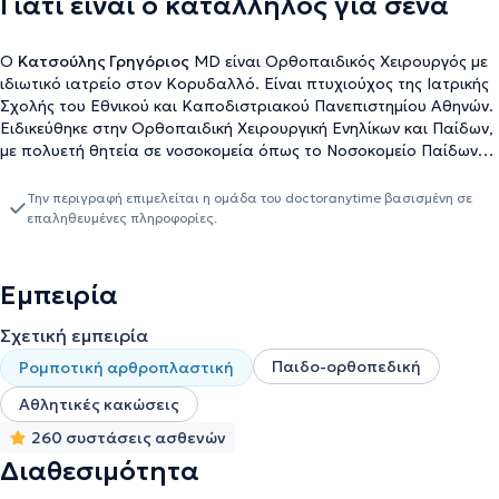
Γιατί είναι ο κατάλληλος για σένα
Ο
Κατσούλης Γρηγόριος
MD είναι Ορθοπαιδικός Χειρουργός με
ιδιωτικό ιατρείο στον Κορυδαλλό. Είναι πτυχιούχος της Ιατρικής
Σχολής του Εθνικού και Καποδιστριακού Πανεπιστημίου Αθηνών.
Ειδικεύθηκε στην Ορθοπαιδική Χειρουργική Ενηλίκων και Παίδων,
με πολυετή θητεία σε νοσοκομεία όπως το Νοσοκομείο Παίδων
"Π. & Α. Κυριακού", το Νοσοκομείο Κοργιαλένειο - Μπενάκειο
"Ελληνικός Ερυθρός Σταυρός" και τα Πανεπιστημιακά
Την περιγραφή επιμελείται η ομάδα του doctoranytime βασισμένη σε
Νοσοκομεία Royal & Broadgreen του Liverpool στη Μεγάλη
επαληθευμένες πληροφορίες.
Βρετανία, υπό τον καθηγητή Simon P. Frostick. Το 2012 έλαβε
μέσω γραπτών εξετάσεων την υποτροφία της Ελληνικής
Εταιρείας Χειρουργικής Ορθοπαιδικής & Τραυματολογίας
Εμπειρία
(ΕΕΧΟΤ) για περαιτέρω εξειδίκευση στη Μεγάλη Βρετανία.
Αντικείμενο της εξειδίκευσης του είναι η τραυματολογία, οι
Σχετική εμπειρία
αθλητικές κακώσεις και η επανορθωτική χειρουργική των
Παιδο-ορθοπεδική
Ρομποτική αρθροπλαστική
αρθρώσεων, με έμφαση στις αρθροσκοπήσεις ώμου και γόνατος
και στις ολικές αρθροπλαστικές ισχίου και γόνατος με σύγχρονες
Αθλητικές κακώσεις
εξελιγμένες τεχνικές (ALMIS, Navigator). Συνεργάζεται με την
260 συστάσεις ασθενών
ιδιωτική κλινική του Ομίλου Ιατρικού Κέντρου στο Ψυχικό και το
Παλαιό Φάληρο, οι υποδομές των οποίων αποτελούν εχέγγυο για
Διαθεσιμότητα
την διεκπεραίωση απλών, αλλά και των πλέον σύνθετων