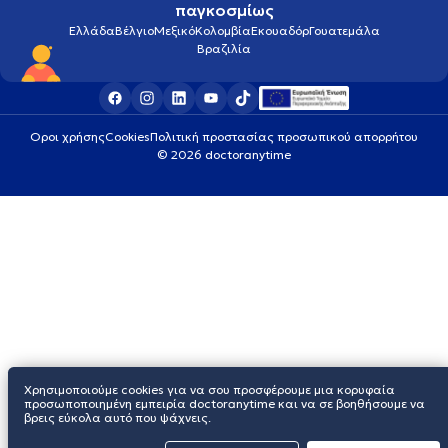
παγκοσμίως
Ελλάδα
Βέλγιο
Μεξικό
Κολομβία
Εκουαδόρ
Γουατεμάλα
Βραζιλία
Οροι χρήσης
Cookies
Πολιτική προστασίας προσωπικού απορρήτου
© 2026 doctoranytime
Χρησιμοποιούμε cookies για να σου προσφέρουμε μια κορυφαία
προσωποποιημένη εμπειρία doctoranytime και να σε βοηθήσουμε να
βρεις εύκολα αυτό που ψάχνεις.