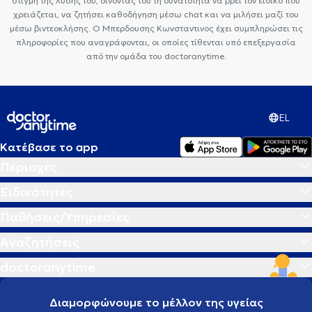
στιγμή της λύσης του, δίνοντας του τη δυνατότητα να βρεί τον ειδικό που
Ορθοπαιδικοί και Ορθοπαιδικοί Χειρουργοί στου Γκύζη
χρειάζεται, να ζητήσει καθοδήγηση μέσω chat και να μιλήσει μαζί του
μέσω βιντεοκλήσης. Ο Μπερδουσης Κωνσταντινος έχει συμπληρώσει τις
πληροφορίες που αναγράφονται, οι οποίες τίθενται υπό επεξεργασία
από την ομάδα του doctoranytime.
EL
Κατέβασε το app
Περιοχές
Ειδικότητες
Παθήσεις/Υπηρεσίες
Αναζητήσεις
doctoranytime
Διαμορφώνουμε το μέλλον της υγείας