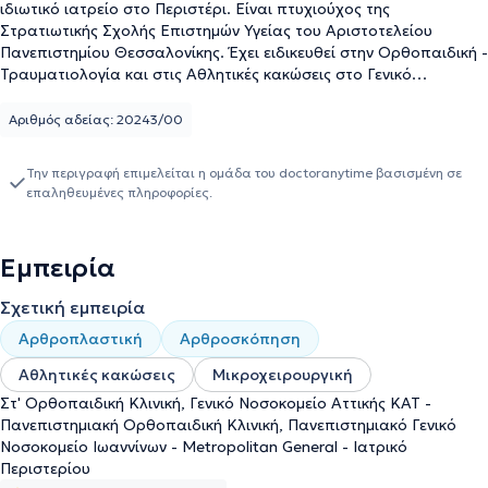
ιδιωτικό ιατρείο στο Περιστέρι. Είναι πτυχιούχος της
Στρατιωτικής Σχολής Επιστημών Υγείας του Αριστοτελείου
Πανεπιστημίου Θεσσαλονίκης. Έχει ειδικευθεί στην Ορθοπαιδική -
Τραυματιολογία και στις Αθλητικές κακώσεις στο Γενικό
Νοσοκομείο Αττικής ΚΑΤ και στην Παιδοορθοπαιδική κλινική του
Νοσοκομείου Παίδων Αθηνών "Π. και Α. Κυριακού". Είναι
Αριθμός αδείας: 20243/00
Επιμελητής στο Ορθοπαιδικό Τμήμα της Ελληνικής Αστυνομίας
και Συνεργάτης ιατρός στο Ιατρικό Κέντρο Περιστερίου, στο
Την περιγραφή επιμελείται η ομάδα του doctoranytime βασισμένη σε
Mediterraneo Hospital και στο Doctors Hospital. Τέλος, ο ιατρός
επαληθευμένες πληροφορίες.
είναι μέλος του Ιατρικού Συλλόγου Αθηνών και μιλάει αγγλικά.
Εμπειρία
Σχετική εμπειρία
Αρθροπλαστική
Αρθροσκόπηση
Αθλητικές κακώσεις
Μικροχειρουργική
Στ' Ορθοπαιδική Κλινική, Γενικό Νοσοκομείο Αττικής ΚΑΤ -
Πανεπιστημιακή Ορθοπαιδική Κλινική, Πανεπιστημιακό Γενικό
Νοσοκομείο Ιωαννίνων - Metropolitan General - Ιατρικό
Περιστερίου