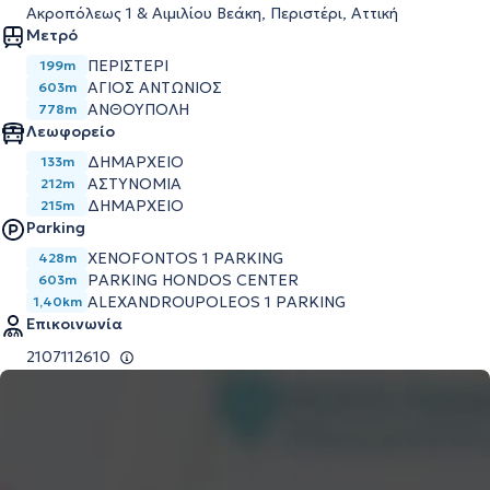
Ακροπόλεως 1 & Αιμιλίου Βεάκη, Περιστέρι, Αττική
Μετρό
ΠΕΡΙΣΤΕΡΙ
199m
ΑΓΙΟΣ ΑΝΤΩΝΙΟΣ
603m
ΑΝΘΟΥΠΟΛΗ
778m
Λεωφορείο
ΔΗΜΑΡΧΕΙΟ
133m
ΑΣΤΥΝΟΜΙΑ
212m
ΔΗΜΑΡΧΕΙΟ
215m
Parking
XENOFONTOS 1 PARKING
428m
PARKING HONDOS CENTER
603m
ALEXANDROUPOLEOS 1 PARKING
1,40km
Επικοινωνία
2107112610