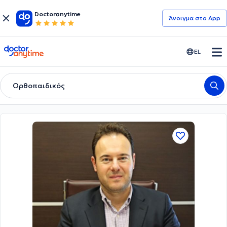
Doctoranytime
Άνοιγμα στο App
doctoranytime
EL
Ορθοπαιδικός