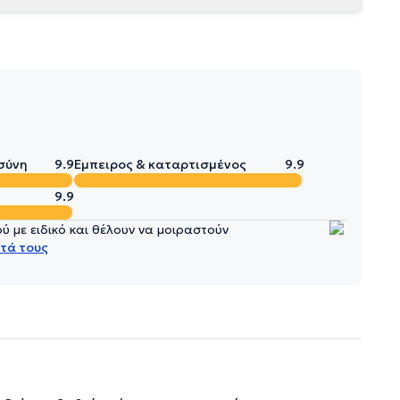
σύνη
9.9
Έμπειρος & καταρτισμένος
9.9
9.9
 με ειδικό και θέλουν να μοιραστούν
τά τους