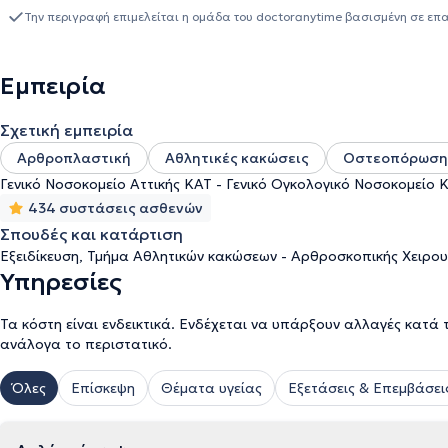
γιατρός παρακολουθεί και συμμετέχει μέσω εργασιών και ανακοιν
Την περιγραφή επιμελείται η ομάδα του doctoranytime βασισμένη σε επ
ημερίδες. Τέλος, είναι μέλος του Ιατρικού Συλλόγου Αθηνών, της
του Ελληνικού Ιδρύματος Οστεοπόρωσης.
Εμπειρία
Σχετική εμπειρία
Αρθροπλαστική
Αθλητικές κακώσεις
Οστεοπόρωση
Γενικό Νοσοκομείο Αττικής ΚΑΤ - Γενικό Ογκολογικό Νοσοκομείο Κη
434 συστάσεις ασθενών
Σπουδές και κατάρτιση
Εξειδίκευση, Τμήμα Αθλητικών κακώσεων - Αρθροσκοπικής Χειρουρ
Υπηρεσίες
Τα κόστη είναι ενδεικτικά. Ενδέχεται να υπάρξουν αλλαγές κατά 
ανάλογα το περιστατικό.
Όλες
Επίσκεψη
Θέματα υγείας
Εξετάσεις & Επεμβάσει