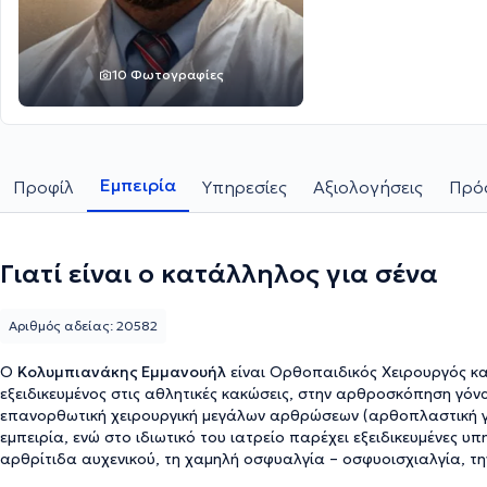
10 Φωτογραφίες
Εμπειρία
Προφίλ
Υπηρεσίες
Αξιολογήσεις
Πρόσ
Γιατί είναι ο κατάλληλος για σένα
Αριθμός αδείας: 20582
Ο
Κολυμπιανάκης Εμμανουήλ
είναι Ορθοπαιδικός Χειρουργός και
εξειδικευμένος στις αθλητικές κακώσεις, στην αρθροσκόπηση γόνα
επανορθωτική χειρουργική μεγάλων αρθρώσεων (αρθοπλαστική γό
εμπειρία, ενώ στο ιδιωτικό του ιατρείο παρέχει εξειδικευμένες 
αρθρίτιδα αυχενικού, τη χαμηλή οσφυαλγία – οσφυοισχιαλγία, την
αθλητικές κακώσεις, την οστεοπόρωση και την ορθοπεδική παίδω