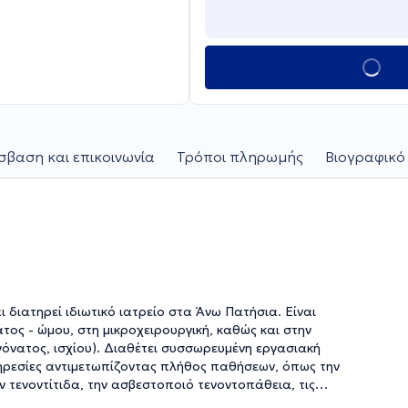
βαση και επικοινωνία
Τρόποι πληρωμής
Βιογραφικό
 διατηρεί ιδιωτικό ιατρείο στα Άνω Πατήσια. Είναι
τος - ώμου, στη μικροχειρουργική, καθώς και στην
νατος, ισχίου). Διαθέτει συσσωρευμένη εργασιακή
υπηρεσίες αντιμετωπίζοντας πλήθος παθήσεων, όπως την
 τενοντίτιδα, την ασβεστοποιό τενοντοπάθεια, τις
ν. Με στόχο τη συνεχή επιμόρφωση στον τομέα του ο