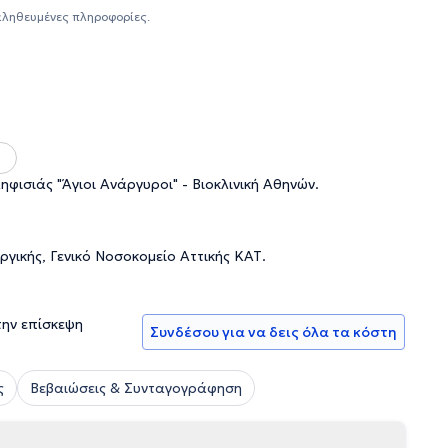
ώσεων τόσο σε ελληνικά, όσο και διεθνή συνέδρια και
αληθευμένες πληροφορίες.
 Ελληνικής Εταιρείας Ορθοπεδικής και Τραυματολογίας και
φισιάς "Άγιοι Ανάργυροι" - Βιοκλινική Αθηνών.
γικής, Γενικό Νοσοκομείο Αττικής ΚΑΤ.
την επίσκεψη
Συνδέσου για να δεις όλα τα κόστη
ς
Βεβαιώσεις & Συνταγογράφηση