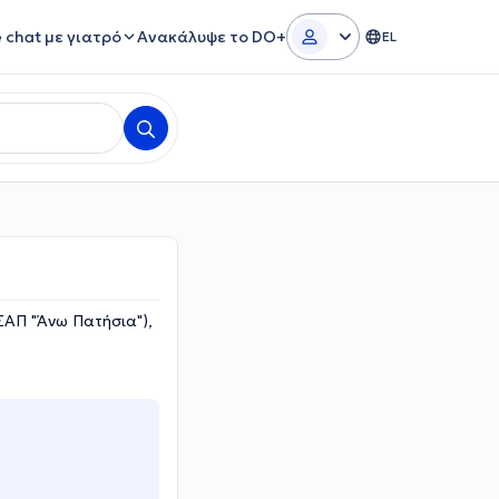
e chat με γιατρό
Ανακάλυψε το DO+
EL
ΣΑΠ "Άνω Πατήσια"),