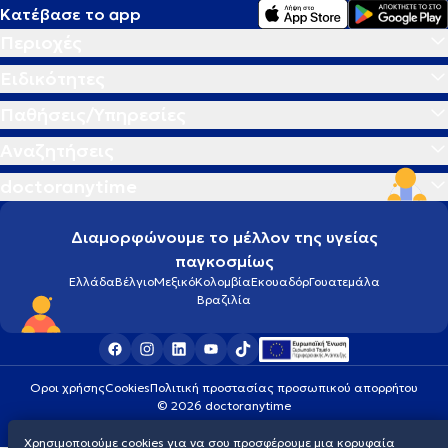
Κατέβασε το app
Περιοχές
Ειδικότητες
Παθήσεις/Υπηρεσίες
Αναζητήσεις
doctoranytime
Διαμορφώνουμε το μέλλον της υγείας
παγκοσμίως
Ελλάδα
Βέλγιο
Μεξικό
Κολομβία
Εκουαδόρ
Γουατεμάλα
Βραζιλία
Οροι χρήσης
Cookies
Πολιτική προστασίας προσωπικού απορρήτου
© 2026 doctoranytime
Χρησιμοποιούμε cookies για να σου προσφέρουμε μια κορυφαία