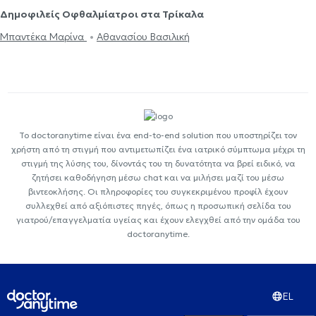
Δημοφιλείς Οφθαλμίατροι στα Τρίκαλα
Μπαντέκα Μαρίνα
Αθανασίου Βασιλική
Το doctoranytime είναι ένα end-to-end solution που υποστηρίζει τον
χρήστη από τη στιγμή που αντιμετωπίζει ένα ιατρικό σύμπτωμα μέχρι τη
στιγμή της λύσης του, δίνοντάς του τη δυνατότητα να βρεί ειδικό, να
ζητήσει καθοδήγηση μέσω chat και να μιλήσει μαζί του μέσω
βιντεοκλήσης. Οι πληροφορίες του συγκεκριμένου προφίλ έχουν
συλλεχθεί από αξιόπιστες πηγές, όπως η προσωπική σελίδα του
γιατρού/επαγγελματία υγείας και έχουν ελεγχθεί από την ομάδα του
doctoranytime.
EL