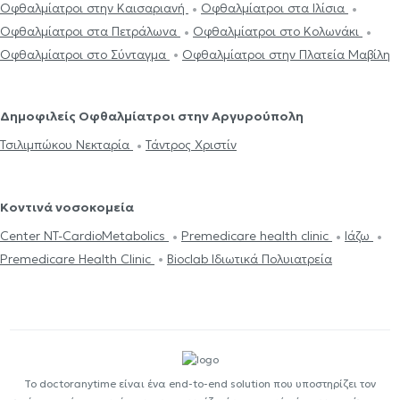
Οφθαλμίατροι στην Καισαριανή
Οφθαλμίατροι στα Ιλίσια
Οφθαλμίατροι στα Πετράλωνα
Οφθαλμίατροι στο Κολωνάκι
Οφθαλμίατροι στο Σύνταγμα
Οφθαλμίατροι στην Πλατεία Μαβίλη
Δημοφιλείς Οφθαλμίατροι στην Αργυρούπολη
Τσιλιμπώκου Νεκταρία
Τάντρος Χριστίν
Κοντινά νοσοκομεία
Center NT-CardioMetabolics
Premedicare health clinic
Ιάζω
Premedicare Health Clinic
Bioclab Ιδιωτικά Πολυιατρεία
Το doctoranytime είναι ένα end-to-end solution που υποστηρίζει τον