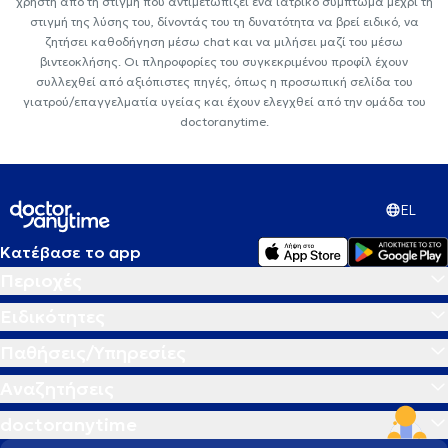
χρήστη από τη στιγμή που αντιμετωπίζει ένα ιατρικό σύμπτωμα μέχρι τη
στιγμή της λύσης του, δίνοντάς του τη δυνατότητα να βρεί ειδικό, να
ζητήσει καθοδήγηση μέσω chat και να μιλήσει μαζί του μέσω
βιντεοκλήσης. Οι πληροφορίες του συγκεκριμένου προφίλ έχουν
συλλεχθεί από αξιόπιστες πηγές, όπως η προσωπική σελίδα του
γιατρού/επαγγελματία υγείας και έχουν ελεγχθεί από την ομάδα του
doctoranytime.
EL
Κατέβασε το app
Περιοχές
Ειδικότητες
Παθήσεις/Υπηρεσίες
Αναζητήσεις
doctoranytime