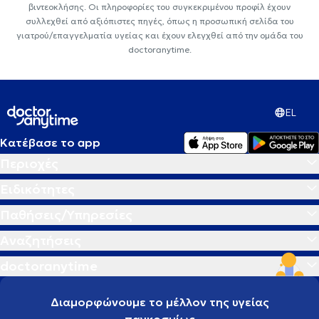
βιντεοκλήσης. Οι πληροφορίες του συγκεκριμένου προφίλ έχουν
συλλεχθεί από αξιόπιστες πηγές, όπως η προσωπική σελίδα του
γιατρού/επαγγελματία υγείας και έχουν ελεγχθεί από την ομάδα του
doctoranytime.
EL
Κατέβασε το app
Περιοχές
Ειδικότητες
Παθήσεις/Υπηρεσίες
Αναζητήσεις
doctoranytime
Διαμορφώνουμε το μέλλον της υγείας
παγκοσμίως