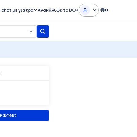
e chat με γιατρό
Ανακάλυψε το DO+
EL
Σ
ΛΕΦΩΝΟ