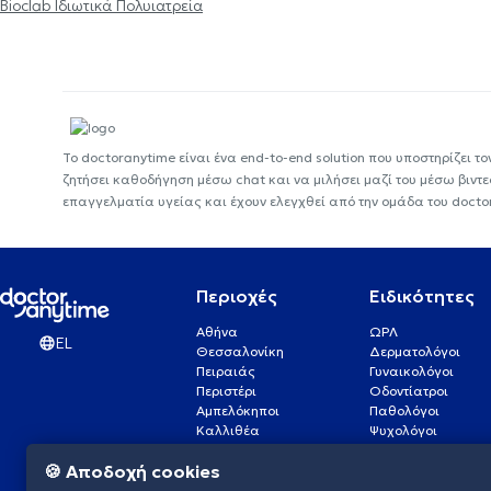
Bioclab Ιδιωτικά Πολυιατρεία
Το doctoranytime είναι ένα end-to-end solution που υποστηρίζει το
ζητήσει καθοδήγηση μέσω chat και να μιλήσει μαζί του μέσω βιντ
επαγγελματία υγείας και έχουν ελεγχθεί από την ομάδα του docto
Περιοχές
Ειδικότητες
Αθήνα
ΩΡΛ
EL
Θεσσαλονίκη
Δερματολόγοι
Πειραιάς
Γυναικολόγοι
Περιστέρι
Οδοντίατροι
Αμπελόκηποι
Παθολόγοι
Καλλιθέα
Ψυχολόγοι
Πάτρα
Οφθαλμίατροι
🍪 Αποδοχή cookies
Γλυφάδα
Ενδοκρινολόγοι
Νίκαια
Ουρολόγοι