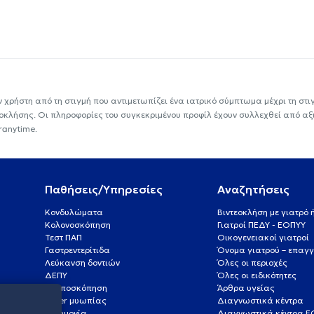
ν χρήστη από τη στιγμή που αντιμετωπίζει ένα ιατρικό σύμπτωμα μέχρι τη στιγμ
εοκλήσης. Οι πληροφορίες του συγκεκριμένου προφίλ έχουν συλλεχθεί από αξ
ranytime.
Παθήσεις/Υπηρεσίες
Αναζητήσεις
Κονδυλώματα
Βιντεοκλήση με γιατρό
Κολονοσκόπηση
Γιατροί ΠΕΔΥ - ΕΟΠΥΥ
Τεστ ΠΑΠ
Οικογενειακοί γιατροί
Γαστρεντερίτιδα
Όνομα γιατρού – επαγγ
Λεύκανση δοντιών
Όλες οι περιοχές
ΔΕΠΥ
Όλες οι ειδικότητες
Κολποσκόπηση
Άρθρα υγείας
Laser μυωπίας
Διαγνωστικά κέντρα
Πνευμονία
Διαγνωστικά κέντρα 