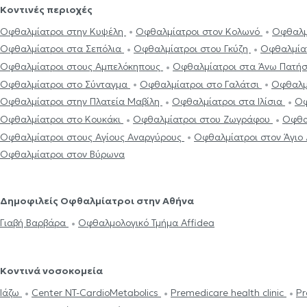
Κοντινές περιοχές
Οφθαλμίατροι στην Κυψέλη
Οφθαλμίατροι στον Κολωνό
Οφθαλμ
Οφθαλμίατροι στα Σεπόλια
Οφθαλμίατροι στου Γκύζη
Οφθαλμία
Οφθαλμίατροι στους Αμπελόκηπους
Οφθαλμίατροι στα Άνω Πατή
Οφθαλμίατροι στο Σύνταγμα
Οφθαλμίατροι στο Γαλάτσι
Οφθαλμί
Οφθαλμίατροι στην Πλατεία Μαβίλη
Οφθαλμίατροι στα Ιλίσια
Οφ
Οφθαλμίατροι στο Κουκάκι
Οφθαλμίατροι στου Ζωγράφου
Οφθα
Οφθαλμίατροι στους Αγίους Αναργύρους
Οφθαλμίατροι στον Άγιο
Οφθαλμίατροι στον Βύρωνα
Δημοφιλείς Οφθαλμίατροι στην Αθήνα
Γιαβή Βαρβάρα
Οφθαλμολογικό Τμήμα Affidea
Κοντινά νοσοκομεία
Ιάζω
Center NT-CardioMetabolics
Premedicare health clinic
Pr