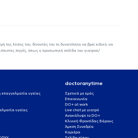
ή της λύσης του, δίνοντάς του τη δυνατότητα να βρεί ειδικό, να
ιόπιστες πηγές, όπως η προσωπική σελίδα του γιατρού/
doctoranytime
 ή επαγγελματία υγείας
Σχετικά με εμάς
Επικοινωνία
DO+ at work
ελματία υγείας
Live chat με γιατρό
Ανακάλυψε το DO+
Κλινική Φροντίδας Βάρους
Άμεση Συνεδρία
Καριέρα
ΕΟΠΥΥ
Σελίδα τύπου