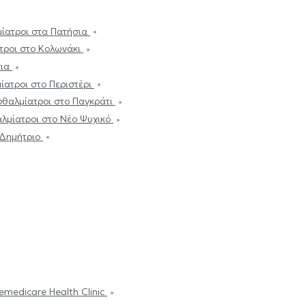
ίατροι στα Πατήσια
τροι στο Κολωνάκι
σια
ατροι στο Περιστέρι
θαλμίατροι στο Παγκράτι
λμίατροι στο Νέο Ψυχικό
 Δημήτριο
emedicare Health Clinic