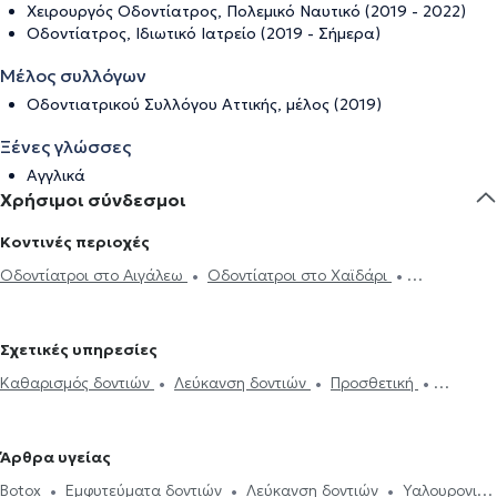
Χειρουργός Οδοντίατρος, Πολεμικό Ναυτικό (2019 - 2022)
Οδοντίατρος, Ιδιωτικό Ιατρείο (2019 - Σήμερα)
Μέλος συλλόγων
Οδοντιατρικού Συλλόγου Αττικής, μέλος (2019)
Ξένες γλώσσες
Αγγλικά
Χρήσιμοι σύνδεσμοι
Κοντινές περιοχές
Οδοντίατροι στο Αιγάλεω
Οδοντίατροι στο Χαϊδάρι
Οδοντίατροι στο Ίλιον
Οδοντίατροι στην Πετρούπολη
Οδοντίατροι στα Σεπόλια
Οδοντίατροι στην Αθήνα
Οδοντίατροι
Σχετικές υπηρεσίες
στον Κορυδαλλό
Οδοντίατροι στη Νίκαια
Οδοντίατροι στον
Καθαρισμός δοντιών
Λεύκανση δοντιών
Προσθετική
Κολωνό
Οδοντίατροι στους Αγίους Αναργύρους
Οδοντίατροι
Σφράγισμα δοντιού
Ουλίτιδα - περιοδοντίτιδα
Εξαγωγή
στα Κάτω Πατήσια
Οδοντίατροι στην Πλατεία Αττικής
φρονιμίτη
Εξαγωγή δοντιού
Εμφυτεύματα δοντιών
Οδοντίατροι στον Σταθμό Λαρίσης
Οδοντίατροι στη Νέα
Άρθρα υγείας
Απονεύρωση
Απόστημα δοντιού
Ξηροστομία
Αφθώδης
Χαλκηδόνα
Οδοντίατροι στα Πατήσια
Οδοντίατροι στα
Botox
Εμφυτεύματα δοντιών
Λεύκανση δοντιών
Υαλουρονικό
στοματίτιδα
Υαλουρονικό Οξύ - Fillers
Όψεις ρητίνης
Όψεις