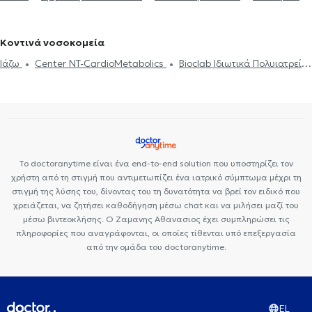
Πετράλωνα
Οδοντίατροι στην Πλατεία Βικτώριας
Οδοντίατροι
Οξύ - Fillers
Καθαρισμός δοντιών
Ουλίτιδα - περιοδοντίτιδα
Πορσελάνης
Σιδεράκια
Γέφυρα δοντιών
Botox
Διάφανα
στην Ομόνοια
Οδοντίατροι στην Κυψέλη
Οδοντίατροι στο
Ροχαλητό
Όψεις Πορσελάνης
Σφράγισμα δοντιού
σιδεράκια
Αισθητική οδοντιατρική
Πεδίον του Άρεως
Κοντινά νοσοκομεία
Ιάζω
Center NT-CardioMetabolics
Bioclab Ιδιωτικά Πολυιατρεία
Premedicare health clinic
Premedicare Health Clinic
Το doctoranytime είναι ένα end-to-end solution που υποστηρίζει τον
χρήστη από τη στιγμή που αντιμετωπίζει ένα ιατρικό σύμπτωμα μέχρι τη
στιγμή της λύσης του, δίνοντας του τη δυνατότητα να βρεί τον ειδικό που
χρειάζεται, να ζητήσει καθοδήγηση μέσω chat και να μιλήσει μαζί του
μέσω βιντεοκλήσης. Ο Ζαμανης Αθανασιος έχει συμπληρώσει τις
πληροφορίες που αναγράφονται, οι οποίες τίθενται υπό επεξεργασία
από την ομάδα του doctoranytime.
EL