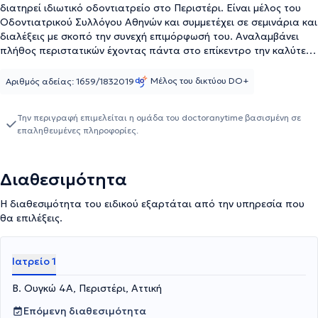
διατηρεί ιδιωτικό οδοντιατρείο στο Περιστέρι. Είναι μέλος του
Οδοντιατρικού Συλλόγου Αθηνών και συμμετέχει σε σεμινάρια και
διαλέξεις με σκοπό την συνεχή επιμόρφωσή του. Αναλαμβάνει
πλήθος περιστατικών έχοντας πάντα στο επίκεντρο την καλύτερη
δυνατή εξυπηρέτηση των εξατομικευμένων αναγκών κάθε
ανθρώπου που αναλαμβάνει.Το ιατρείο είναι άρτια εξοπλισμένο
Μέλος του δικτύου DO+
Αριθμός αδείας: 1659/1832019
και επανδρωμένο με εξειδικευμένους συνεργάτες για
ολοκληρωμένες υπηρεσίες.
Την περιγραφή επιμελείται η ομάδα του doctoranytime βασισμένη σε
επαληθευμένες πληροφορίες.
Διαθεσιμότητα
Η διαθεσιμότητα του ειδικού εξαρτάται από την υπηρεσία που
θα επιλέξεις.
Ιατρείο 1
Β. Ουγκώ 4Α, Περιστέρι, Αττική
Επόμενη διαθεσιμότητα