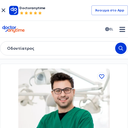
Doctoranytime
Άνοιγμα στο App
doctoranytime
EL
Οδοντίατρος