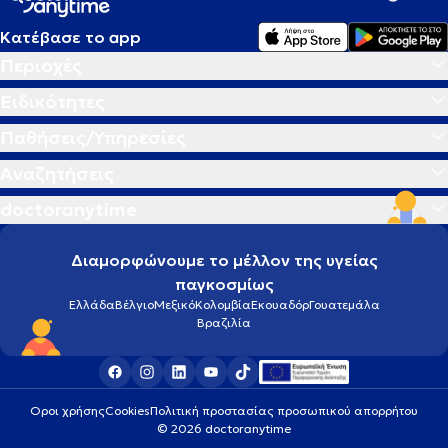
Κατέβασε το app
Περιοχές
Ειδικότητες
Παθήσεις/Υπηρεσίες
Αναζητήσεις
doctoranytime
Διαμορφώνουμε το μέλλον της υγείας
παγκοσμίως
Ελλάδα
Βέλγιο
Μεξικό
Κολομβία
Εκουαδόρ
Γουατεμάλα
Βραζιλία
Οροι χρήσης
Cookies
Πολιτική προστασίας προσωπικού απορρήτου
© 2026 doctoranytime