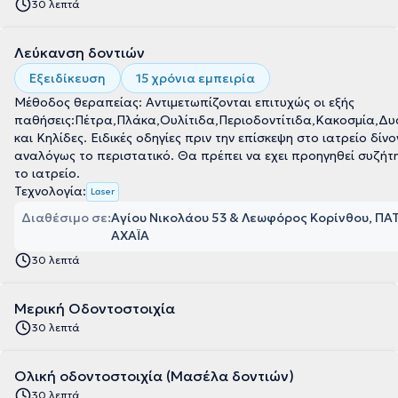
30 λεπτά
Λεύκανση δοντιών
Εξειδίκευση
15 χρόνια εμπειρία
Μέθοδος θεραπείας: Αντιμετωπίζονται επιτυχώς οι εξής
παθήσεις:Πέτρα,Πλάκα,Ουλίτιδα,Περιοδοντίτιδα,Κακοσμία,Δυ
και Κηλίδες. Ειδικές οδηγίες πριν την επίσκεψη στο ιατρείο δίνο
αναλόγως το περιστατικό. Θα πρέπει να εχει προηγηθεί συζήτ
το ιατρείο.
Τεχνολογία:
Laser
Διαθέσιμο σε:
Αγίου Νικολάου 53 & Λεωφόρος Κορίνθου, ΠΑ
ΑΧΑΪΑ
30 λεπτά
Μερική Οδοντοστοιχία
30 λεπτά
Ολική οδοντοστοιχία (Μασέλα δοντιών)
30 λεπτά