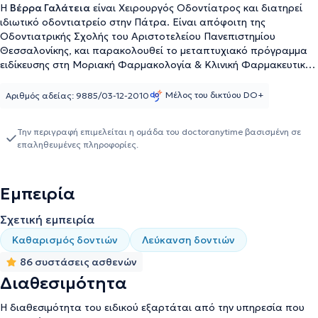
Η
Βέρρα Γαλάτεια
είναι Χειρουργός Οδοντίατρος και διατηρεί
ιδιωτικό οδοντιατρείο στην Πάτρα. Είναι απόφοιτη της
Οδοντιατρικής Σχολής του Αριστοτελείου Πανεπιστημίου
Θεσσαλονίκης, και παρακολουθεί το μεταπτυχιακό πρόγραμμα
ειδίκευσης στη Μοριακή Φαρμακολογία & Κλινική Φαρμακευτική
στην Φαρμακευτική Σχολή του Πανεπιστημίου Πατρών.
Συγκεντρώνει μεγάλη πείρα έχοντας εργαστεί ως βοηθός κοντά
Μέλος του δικτύου DO+
Αριθμός αδείας: 9885/03-12-2010
στον Επίκουρο Καθηγητή Οδοντοφατνιακής Χειρουργικής,
Χειρουργικής Εμφυτευματολογίας και Ακτινολογίας κ. Βέη και
Την περιγραφή επιμελείται η ομάδα του doctoranytime βασισμένη σε
εργάζεται 10 έτη στο ιδιωτικό της οδοντιατρείο. Είναι εθελόντρια
επαληθευμένες πληροφορίες.
στο "Χαμόγελο του παιδιού" και παρακολουθεί ανελλιπώς
ιατρικά συνέδρια, σεμινάρια και ημερίδες με στόχο τη διαρκή
επιμόρφωση στον τομέα εξειδίκευσής της.
Εμπειρία
Σχετική εμπειρία
Καθαρισμός δοντιών
Λεύκανση δοντιών
86 συστάσεις ασθενών
Διαθεσιμότητα
Η διαθεσιμότητα του ειδικού εξαρτάται από την υπηρεσία που