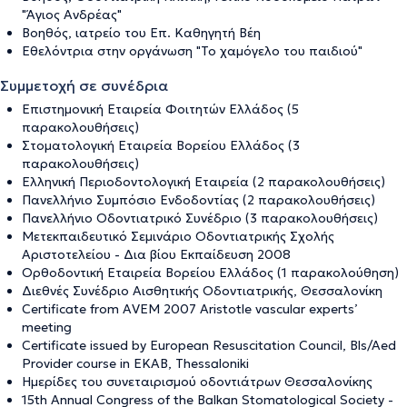
"Άγιος Ανδρέας"
Βοηθός, ιατρείο του Επ. Καθηγητή Βέη
Εθελόντρια στην οργάνωση "Το χαμόγελο του παιδιού"
Συμμετοχή σε συνέδρια
Επιστημονική Εταιρεία Φοιτητών Ελλάδος (5
παρακολουθήσεις)
Στοματολογική Εταιρεία Βορείου Ελλάδος (3
παρακολουθήσεις)
Ελληνική Περιοδοντολογική Εταιρεία (2 παρακολουθήσεις)
Πανελλήνιο Συμπόσιο Ενδοδοντίας (2 παρακολουθήσεις)
Πανελλήνιο Οδοντιατρικό Συνέδριο (3 παρακολουθήσεις)
Μετεκπαιδευτικό Σεμινάριο Οδοντιατρικής Σχολής
Αριστοτελείου - Δια βίου Εκπαίδευση 2008
Ορθοδοντική Εταιρεία Βορείου Ελλάδος (1 παρακολούθηση)
Διεθνές Συνέδριο Αισθητικής Οδοντιατρικής, Θεσσαλονίκη
Certificate from AVEM 2007 Aristotle vascular experts’
meeting
Certificate issued by European Resuscitation Council, Bls/Aed
Provider course in EKAB, Thessaloniki
Ημερίδες του συνεταιρισμού οδοντιάτρων Θεσσαλονίκης
15th Annual Congress of the Balkan Stomatological Society -