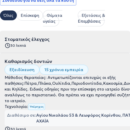
Συνδέσου για να δεις όλα τα κόστη
Όλες
Επίσκεψη
Θέματα
Εξετάσεις &
υγείας
Επεμβάσεις
Στοματικός έλεγχος
30 λεπτά
Καθαρισμός δοντιών
Εξειδίκευση
15 χρόνια εμπειρία
Μέθοδος θεραπείας: Αντιμετωπίζονται επιτυχώς οι εξής
παθήσεις:Πέτρα,Πλάκα,Ουλίτιδα,Περιοδοντίτιδα,Κακοσμία,Δυ
και Κηλίδες. Ειδικές οδηγίες πριν την επίσκεψη στο ιατρείο δίνο
αναλόγως το περιστατικό. Θα πρέπει να εχει προηγηθεί συζήτ
το ιατρείο.
Τεχνολογία:
Υπέρηχος
Διαθέσιμο σε:
Αγίου Νικολάου 53 & Λεωφόρος Κορίνθου, ΠΑ
ΑΧΑΪΑ
30 λεπτά