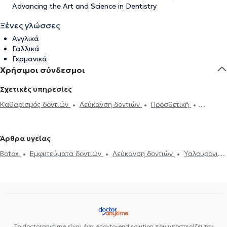
Advancing the Art and Science in Dentistry
Ξένες γλώσσες
Αγγλικά
Γαλλικά
Γερμανικά
Χρήσιμοι σύνδεσμοι
Σχετικές υπηρεσίες
Καθαρισμός δοντιών
Λεύκανση δοντιών
Προσθετική
Σφράγισμα δοντιού
Ουλίτιδα - περιοδοντίτιδα
Εξαγωγή
φρονιμίτη
Εξαγωγή δοντιού
Εμφυτεύματα δοντιών
Άρθρα υγείας
Απονεύρωση
Απόστημα δοντιού
Ξηροστομία
Αφθώδης
Botox
Εμφυτεύματα δοντιών
Λεύκανση δοντιών
Υαλουρονικό
στοματίτιδα
Υαλουρονικό Οξύ - Fillers
Όψεις ρητίνης
Όψεις
Οξύ - Fillers
Καθαρισμός δοντιών
Ουλίτιδα - περιοδοντίτιδα
Πορσελάνης
Σιδεράκια
Γέφυρα δοντιών
Botox
Διάφανα
Ροχαλητό
Όψεις Πορσελάνης
Σφράγισμα δοντιού
σιδεράκια
Αισθητική οδοντιατρική
Το doctoranytime είναι ένα end-to-end solution που υποστηρίζει τον