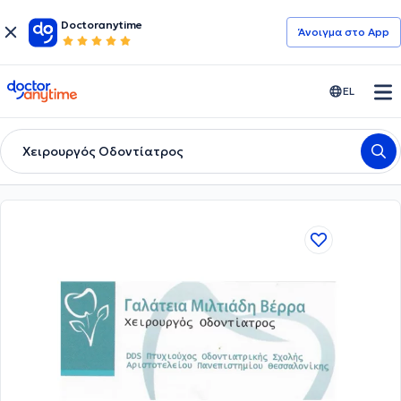
Doctoranytime
Άνοιγμα στο App
doctoranytime
EL
Χειρουργός Οδοντίατρος