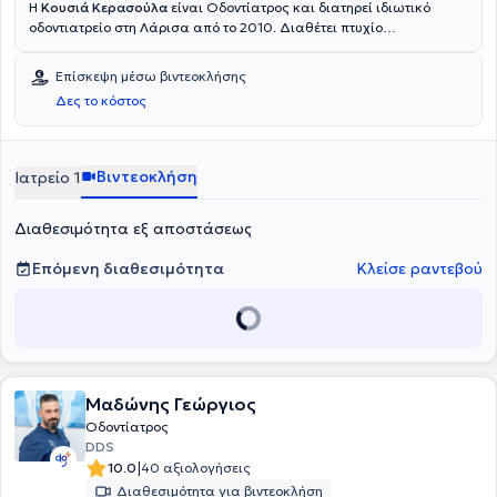
Η
Κουσιά Κερασούλα
είναι Οδοντίατρος και διατηρεί ιδιωτικό
οδοντιατρείο στη Λάρισα από το 2010. Διαθέτει πτυχίο
οδοντιατρικής από τη Σχολή Επιστημών Υγείας του Αριστοτελείου
Πανεπιστημίου Θεσσαλονίκης. Έχει εργαστεί σε ιδιωτικό
Επίσκεψη μέσω βιντεοκλήσης
οδοντιατρείο στη Λάρισα και ως εθελόντρια στο Οδοντιατρείο του
Δες το κόστος
Στρατιωτικού Νοσοκομείου Λάρισας. Επιπλέον, εργάστηκε ως
συνεργάτης οδοντίατρος στο οδοντιατρείο Antwerp House στο
Cambridge της Αγγλίας, ασκώντας τη γενική οδοντιατρική. Τέλος,
παρακολουθεί πλήθος συνεδρίων και σεμιναρίων στα πλαίσια της
Βιντεοκλήση
Ιατρείο 1
συνεχούς κατάρτισης.
Διαθεσιμότητα εξ αποστάσεως
Επόμενη διαθεσιμότητα
Κλείσε ραντεβού
Μαδώνης Γεώργιος
Οδοντίατρος
DDS
|
10.0
40 αξιολογήσεις
Διαθεσιμότητα για βιντεοκλήση