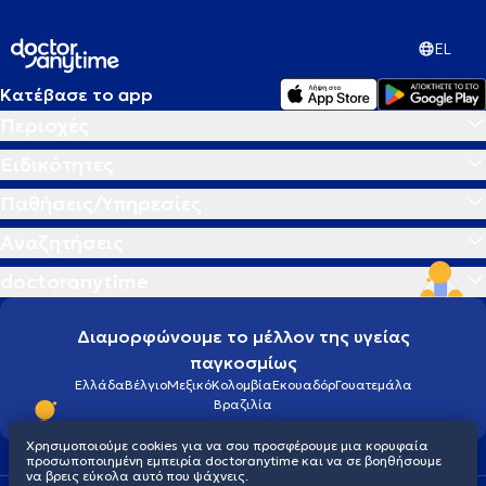
EL
Κατέβασε το app
Περιοχές
Ειδικότητες
Παθήσεις/Υπηρεσίες
Αναζητήσεις
doctoranytime
Διαμορφώνουμε το μέλλον της υγείας
παγκοσμίως
Ελλάδα
Βέλγιο
Μεξικό
Κολομβία
Εκουαδόρ
Γουατεμάλα
Βραζιλία
Χρησιμοποιούμε cookies για να σου προσφέρουμε μια κορυφαία
προσωποποιημένη εμπειρία doctoranytime και να σε βοηθήσουμε
να βρεις εύκολα αυτό που ψάχνεις.