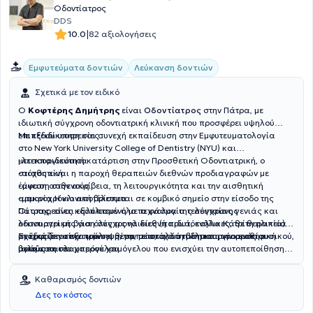
Οδοντίατρος
DDS
|
10.0
82 αξιολογήσεις
Εμφυτεύματα δοντιών
Λεύκανση δοντιών
Σχετικά με τον ειδικό
Ο
Κοφτέρης Δημήτρης
είναι
Οδοντίατρος
στην Πάτρα, με
ιδιωτική σύγχρονη οδοντιατρική κλινική που προσφέρει υψηλού
επιπέδου υπηρεσίες .
Με εξειδίκευση και συνεχή εκπαίδευση στην Εμφυτευματολογία
στο New York University College of Dentistry (NYU) και
μετεκπαιδευτική κατάρτιση στην Προσθετική Οδοντιατρική, ο
-λειτουργικότητα
στόχος είναι η παροχή θεραπειών διεθνών προδιαγραφών με
-αισθητική
έμφαση στην ακρίβεια, τη λειτουργικότητα και την αισθητική
-άνεση ασθενούς
αρμονία.Η κλινική βρίσκεται σε κομβικό σημείο στην είσοδο της
-μακροχρόνιο αποτέλεσμα
Πάτρας, είναι εξοπλισμένη με τεχνολογία τελευταίας γενιάς και
Οι υπηρεσίες καλύπτουν όλο το φάσμα της σύγχρονης
λειτουργεί με βάση σύγχρονα διεθνή πρωτόκολλα.Κάθε θεραπεία
οδοντιατρικής για όλες τις ηλικίες (παιδιά, ενήλικες, τρίτη ηλικία),
σχεδιάζεται εξατομικευμένα, με στόχο τη βέλτιστη ισορροπία
με έμφαση στην πρόληψη, την αποκατάσταση και την αισθητική
Στόχος δεν είναι μόνο η θεραπεία, αλλά η δημιουργία ενός φυσικού,
ανάμεσα σε:
βελτίωση του χαμόγελου.
υγιούς και λαμπερού χαμόγελου που ενισχύει την αυτοπεποίθηση
και αναβαθμίζει την καθημερινότητα.
Καθαρισμός δοντιών
Δες το κόστος