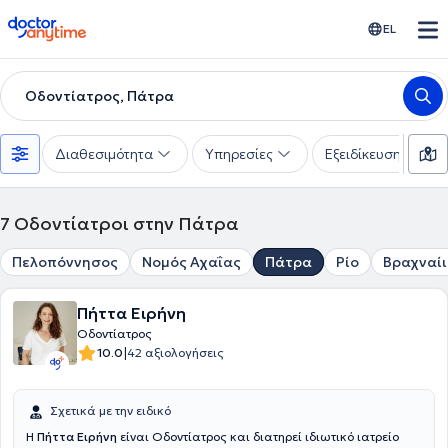
doctoranytime
EL
Οδοντίατρος, Πάτρα
Διαθεσιμότητα
Υπηρεσίες
Εξειδίκευση
7
Οδοντίατροι στην Πάτρα
Πελοπόννησος
Νομός Αχαΐας
Πάτρα
Ρίο
Βραχναί
Πήττα Ειρήνη
Οδοντίατρος
|
10.0
42 αξιολογήσεις
Σχετικά με την ειδικό
Η
Πήττα Ειρήνη
είναι Οδοντίατρος και διατηρεί ιδιωτικό ιατρείο