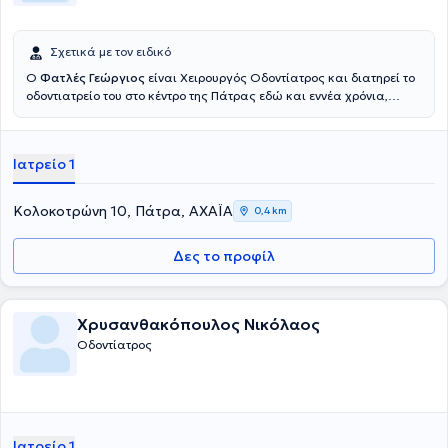
Σχετικά με τον ειδικό
Ο
Φατλές Γεώργιος
είναι Χειρουργός Οδοντίατρος και διατηρεί το
οδοντιατρείο του στο κέντρο της Πάτρας εδώ και εννέα χρόνια,
παρέχοντας άμεση, υψηλής ποιότητας οδοντιατρική περίθαλψη σε
κάθε ασθενή. Δραστηριοποιείται σε όλο το φάσμα της γενικής
οδοντιατρικής, εξυπηρετώντας υπεύθυνα και αποτελεσματικά κάθε
Ιατρείο 1
περιστατικό. Μετά από τις βασικές σπουδές του, διάρκειας έξι
ετών, στη Γενική Οδοντιατρική, ο Γεώργιος Φατλές πραγματοποίησε
μετεκπαίδευση, διάρκειας ενός έτους, στην Εμφυτευματολογία, υπό
Κολοκοτρώνη 10, Πάτρα, ΑΧΑΪΑ
0,4 km
την αιγίδα της Ευρωπαϊκής Ομοσπονδίας Εμφυτευματολόγων, στο
Βερολίνο το 2007.
Δες το προφίλ
Χρυσανθακόπουλος Νικόλαος
Οδοντίατρος
Ιατρείο 1