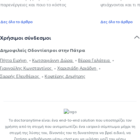
παρενέργειες και ποιο το κόστος
φτιάχνονται και τι 
Δες όλο το άρθρο
Δες όλο το άρθρο
Χρήσιμοι σύνδεσμοι
Δημοφιλείς Οδοντίατροι στην Πάτρα
Πήττα Ειρήνη
Κωτσαγιάννη Δώρα
Βέρρα Γαλάτεια
Γιαννούλης Κωνσταντίνος
Χαρισιάδη Αριάδνη
Σαρρής Ελευθέριος
Κοφτέρης Δημήτρης
Το doctoranytime είναι ένα end-to-end solution που υποστηρίζει τον
χρήστη από τη στιγμή που αντιμετωπίζει ένα ιατρικό σύμπτωμα μέχρι τη
στιγμή της λύσης του, δίνοντάς του τη δυνατότητα να βρεί ειδικό, να
ζητήσει καθοδήγηση μέσω chat και να μιλήσει μαζί του μέσω