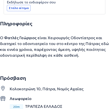
Εκδήλωσε το ενδιαφέρον σου
Στείλε αίτημα
Πληροφορίες
Ο
Φατλές Γεώργιος
είναι Χειρουργός Οδοντίατρος και
διατηρεί το οδοντιατρείο του στο κέντρο της Πάτρας εδώ
και εννέα χρόνια, παρέχοντας άμεση, υψηλής ποιότητας
οδοντιατρική περίθαλψη σε κάθε ασθενή.
Δραστηριοποιείται σε όλο το φάσμα της γενικής
οδοντιατρικής, εξυπηρετώντας υπεύθυνα και
αποτελεσματικά κάθε περιστατικό. Μετά από τις
Πρόσβαση
βασικές σπουδές του, διάρκειας έξι ετών, στη Γενική
Οδοντιατρική, ο Γεώργιος Φατλές πραγματοποίησε
Κολοκοτρώνη 10, Πάτρα, Νομός Αχαΐας
μετεκπαίδευση, διάρκειας ενός έτους, στην
Εμφυτευματολογία, υπό την αιγίδα της Ευρωπαϊκής
Λεωφορείο
Ομοσπονδίας Εμφυτευματολόγων, στο Βερολίνο το 2007.
ΤΡΑΠΕΖΑ ΕΛΛΑΔΟΣ
20m