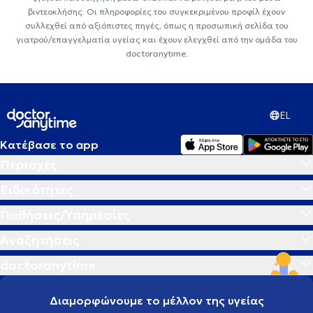
βιντεοκλήσης. Οι πληροφορίες του συγκεκριμένου προφίλ έχουν
συλλεχθεί από αξιόπιστες πηγές, όπως η προσωπική σελίδα του
γιατρού/επαγγελματία υγείας και έχουν ελεγχθεί από την ομάδα του
doctoranytime.
EL
Κατέβασε το app
Περιοχές
Ειδικότητες
Παθήσεις/Υπηρεσίες
Αναζητήσεις
doctoranytime
Διαμορφώνουμε το μέλλον της υγείας