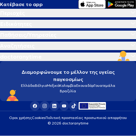
Κατέβασε το app
Περιοχές
Ειδικότητες
Παθήσεις/Υπηρεσίες
Αναζητήσεις
doctoranytime
Διαμορφώνουμε το μέλλον της υγείας
παγκοσμίως
Ελλάδα
Βέλγιο
Μεξικό
Κολομβία
Εκουαδόρ
Γουατεμάλα
Βραζιλία
Οροι χρήσης
Cookies
Πολιτική προστασίας προσωπικού απορρήτου
© 2026 doctoranytime