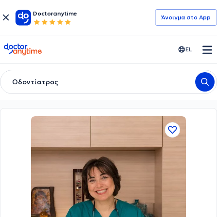
Doctoranytime
Άνοιγμα στο App
doctoranytime
EL
Οδοντίατρος