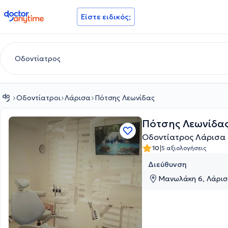
doctoranytime
Είστε ειδικός;
Οδοντίατροι
Λάρισα
Πότσης Λεωνίδας
Πότσης Λεωνίδα
Οδοντίατρος Λάρισα
|
10
5 αξιολογήσεις
Διεύθυνση
Μανωλάκη 6, Λάρισ