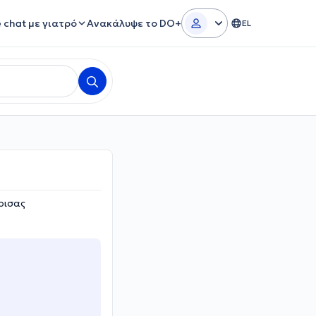
e chat με γιατρό
Ανακάλυψε το DO+
EL
ρισας