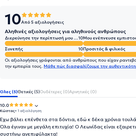
10
Από 5 αξιολογήσεις
Αληθινές αξιολογήσεις για αληθινούς ανθρώπους
Διερεύνησε την περίπτωσή μου σε βάθος
10
Μου ενέπνευσε εμπιστο
Συνεπής
10
Προσιτός & φιλικός
Οι αξιολογήσεις γράφονται από ανθρώπους που είχαν ραντεβού
την εμπειρία τους.
Μάθε πώς διασφαλίζουμε την αυθεντικότη
Όλες (5)
Θετικές (5)
Ουδέτερες (0)
Αρνητικές (0)
10.0
Κώστας
• 1 αξιολόγηση
Έχω βάλει επένθετα στα δόντια, εδώ κ δέκα χρόνια τουλ
Όλα έγιναν με μεγάλη επιτυχία! Ο Λεωνίδας είναι εξαιρετ
συστήνω ανεπιφύλακτα!