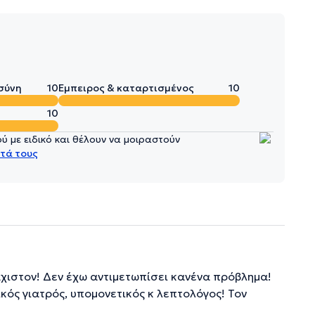
σύνη
10
Έμπειρος & καταρτισμένος
10
10
 με ειδικό και θέλουν να μοιραστούν
τά τους
άχιστον! Δεν έχω αντιμετωπίσει κανένα πρόβλημα!
ικός γιατρός, υπομονετικός κ λεπτολόγος! Τον